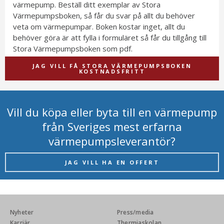
värmepump. Beställ ditt exemplar av Stora
Värmepumpsboken, så får du svar på allt du behöver
veta om värmepumpar. Boken kostar inget, allt du
behöver göra är att fylla i formuläret så får du tillgång till
Stora Värmepumpsboken som pdf.
JAG VILL FÅ STORA VÄRMEPUMPSBOKEN
KOSTNADSFRITT
Vill du köpa eller byta till en värmepump
från Sveriges mest erfarna
värmepumpsleverantör?
JAG VILL HA EN OFFERT
Nyheter
Press/media
Karriär
Thermiaskolan