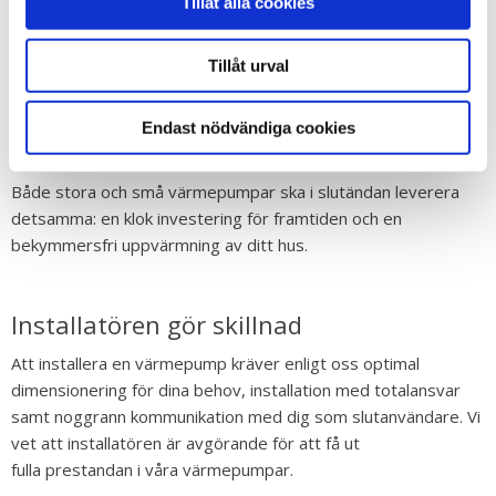
En värmepump för varje behov
Tillåt alla cookies
På Thermia tillverkar vi högpresterande värmepumpar i alla
Tillåt urval
dimensioner. Oavsett om du behöver en
smidig
luftvärmepump
till sommarstugan,
jordvärme
till villan
eller kraftfull
bergvärme
till en stor fabrik så har vi produkter
Endast nödvändiga cookies
och lösningar som passar.
Både stora och små värmepumpar ska i slutändan leverera
detsamma: en klok investering för framtiden och en
bekymmersfri uppvärmning av ditt hus.
Installatören gör skillnad
Att installera en värmepump kräver enligt oss o
ptimal
dimensionering för dina behov, installation med totalansvar
samt noggrann kommunikation med dig som slutanvändare. Vi
vet att i
nstallatören är avgörande för att få ut
fulla prestandan i våra värmepumpar.