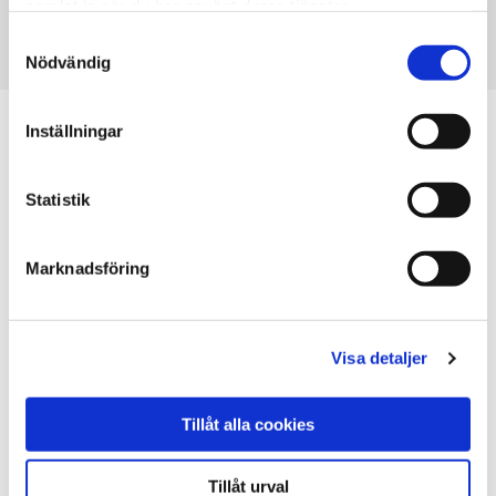
Kostnadsfri tilläggstjänst via Thermia Online
samlat in när du har använt deras tjänster.
Samtyckesval
LÄS MER
Nödvändig
Inställningar
Statistik
Marknadsföring
Visa detaljer
Tillåt alla cookies
Tillåt urval