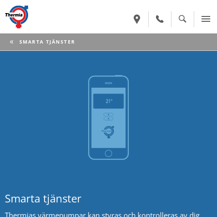
CURRENT:
SMARTA TJÄNSTER
Smarta tjänster
Thermias värmepumpar kan styras och kontrolleras av dig