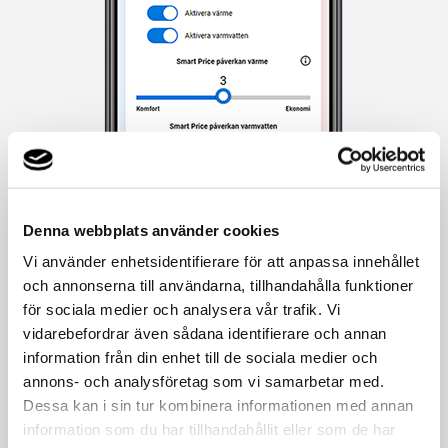
Denna webbplats använder cookies
Vi använder enhetsidentifierare för att anpassa innehållet
och annonserna till användarna, tillhandahålla funktioner
för sociala medier och analysera vår trafik. Vi
vidarebefordrar även sådana identifierare och annan
information från din enhet till de sociala medier och
Smart Price
annons- och analysföretag som vi samarbetar med.
Sänk din elkostnad med smart styrning
Dessa kan i sin tur kombinera informationen med annan
Styr värmepumpen efter det rådande spotpriset på el.
information som du har tillhandahållit eller som de har