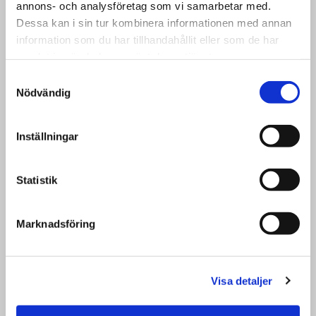
annons- och analysföretag som vi samarbetar med.
Dessa kan i sin tur kombinera informationen med annan
Vår historia
information som du har tillhandahållit eller som de har
samlat in när du har använt deras tjänster.
Samtyckesval
Nödvändig
Inställningar
Thermiamuseet
Statistik
Marknadsföring
Visa detaljer
Produktion i Arvika