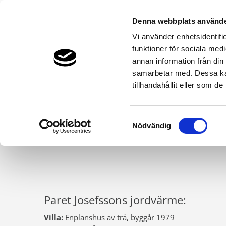
Denna webbplats använde
Vi använder enhetsidentifie
funktioner för sociala medi
Bergvärme & Jordvärme
Luftvärme
annan information från din
THERMIA.SE
BERGVÄRME & JORDVÄRME
KUNDBERÄT
samarbetar med. Dessa kan
tillhandahållit eller som d
3
Samtyckesval
Nödvändig
värm
Paret Josefssons jordvärme:
Villa:
Enplanshus av trä, byggår 1979