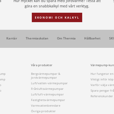
a
Hur mycket kan du spara med jordvärme? Testa att
göra en snabbkalkyl med vårt verktyg.
EKONOMI OCH KALKYL
Karriär
Thermiaskolan
Om Thermia
Hållbarhet
SK
Våra produkter
Värmepump-kun
pump
Bergvärmepumpar &
Hur fungerar e
jordvärmepumpar
pump
Viktigt inför k
Luft/vatten-värmepumpar
p
Varför välja vä
Frånluftsvärmepumpar
p
Spara pengar fr
Luft/luft-värmepumpar
Referenskunder
Fastighetsvärmepumpar
Varmvattenberedare
Övriga produkter