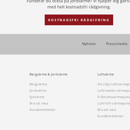
Funderar du också på jordvärme? Vi hjälper dig gärn
med helt kostnadsfri rådgivning.
KOSTNADSFRI RÅDGIVNING
Nyheter
Press/media
Bergvärme & Jordvärme
Luftvärme
Bergvärme
Att välja luftvärme
Jordvärme
Luft/vatten-värme
Sjövärme
Frånluftsvärmepum
Bra att veta
Luft/luft-värmepum
Kundberättelser
Bra att veta
Kundberättelser