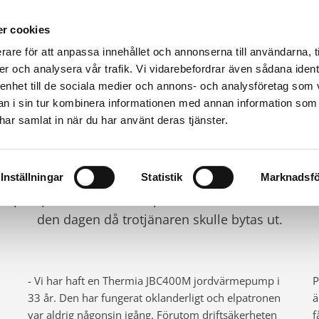
r cookies
rare för att anpassa innehållet och annonserna till användarna, t
er och analysera vår trafik. Vi vidarebefordrar även sådana ident
Värmepumpar & produkter
Kunskap
Fastighet
 enhet till de sociala medier och annons- och analysföretag som 
TELSER
CURRENT:
JORDVÄRME: PARET JOSEFSSON
 i sin tur kombinera informationen med annan information som
e har samlat in när du har använt deras tjänster.
3 år med jordvärme utan krång
1979 installerade paret Josefsson sin första Thermia-
Inställningar
Statistik
Marknadsfö
epump, och efter 33 års problemfri drift var valet en
den dagen då trotjänaren skulle bytas ut.
- Vi har haft en Thermia JBC400M jordvärmepump i
P
33 år. Den har fungerat oklanderligt och elpatronen
ä
var aldrig någonsin igång. Förutom driftsäkerheten
f