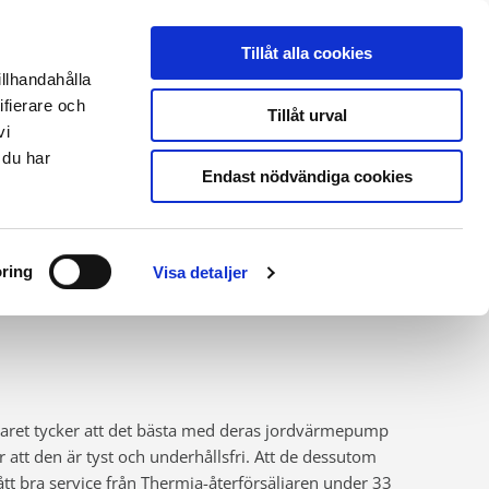
THERMIA ONLINE
|
PARTNERLOGIN
|
ENGLISH SITE
Tillåt alla cookies
illhandahålla
ifierare och
Kontakt & support
Tillåt urval
vi
 du har
Endast nödvändiga cookies
el
ring
Visa detaljer
kelt,
aret tycker att det bästa med deras jordvärmepump
r att den är tyst och underhållsfri. Att de dessutom
ått bra service från Thermia-återförsäljaren under 33