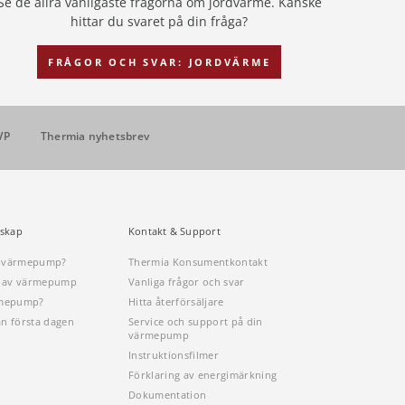
Se de allra vanligaste frågorna om jordvärme. Kanske
hittar du svaret på din fråga?
FRÅGOR OCH SVAR: JORDVÄRME
VP
Thermia nyhetsbrev
skap
Kontakt & Support
n värmepump?
Thermia Konsumentkontakt
öp av värmepump
Vanliga frågor och svar
rmepump?
Hitta återförsäljare
ån första dagen
Service och support på din
värmepump
Instruktionsfilmer
Förklaring av energimärkning
Dokumentation