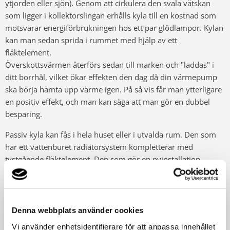
ytjorden eller sjön). Genom att cirkulera den svala vätskan
som ligger i kollektorslingan erhålls kyla till en kostnad som
motsvarar energiförbrukningen hos ett par glödlampor. Kylan
kan man sedan sprida i rummet med hjälp av ett
fläktelement.
Överskottsvärmen återförs sedan till marken och "laddas" i
ditt borrhål, vilket ökar effekten den dag då din värmepump
ska börja hämta upp värme igen. På så vis får man ytterligare
en positiv effekt, och man kan säga att man gör en dubbel
besparing.
Passiv kyla kan fås i hela huset eller i utvalda rum. Den som
har ett vattenburet radiatorsystem kompletterar med
tystgående fläktelement. Den som gör en nyinstallation
kompletterar med en växlare som för över kylan till det
ordinarie fläktkonvektorsystemet. För att din värmepump ska
kunna leverera Passiv kyla krävs det att den kompletteras
med en kylmodul av typen "Passiv".
Denna webbplats använder cookies
Vi använder enhetsidentifierare för att anpassa innehållet