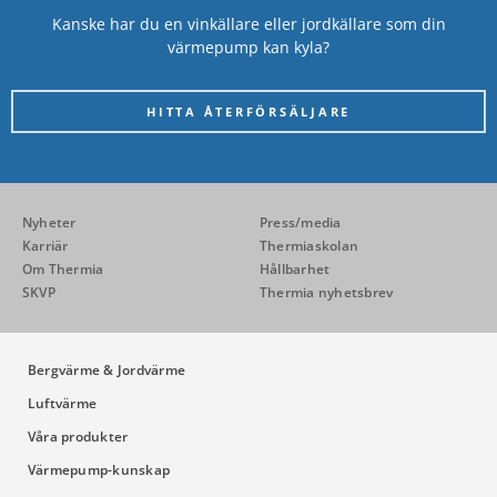
Kanske har du en vinkällare eller jordkällare som din
värmepump kan kyla?
HITTA ÅTERFÖRSÄLJARE
Nyheter
Press/media
Karriär
Thermiaskolan
Om Thermia
Hållbarhet
SKVP
Thermia nyhetsbrev
Bergvärme & Jordvärme
Luftvärme
Våra produkter
Värmepump-kunskap