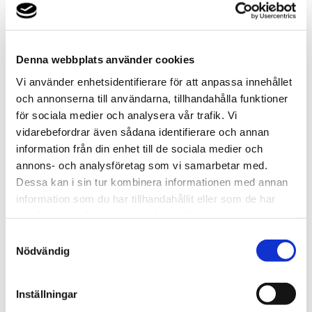
Denna webbplats använder cookies
Håkan Loob, general manager för Färjestad BK och
hockeylegend, lever
som han lär och när det var dags att
Vi använder enhetsidentifierare för att anpassa innehållet
energieffektivisera klubbens arena i Karlstad, föll valet på
och annonserna till användarna, tillhandahålla funktioner
Thermia. Han säger: ”Vi vill bli bäst i Europa, därför vill vi bara
för sociala medier och analysera vår trafik. Vi
jobba med de bästa”
vidarebefordrar även sådana identifierare och annan
information från din enhet till de sociala medier och
Installationen av fyra värmepumpar från Thermia gjordes
annons- och analysföretag som vi samarbetar med.
2012 och beskrivs av Håkan Loob som en av klubbens bästa
Dessa kan i sin tur kombinera informationen med annan
affärer någonsin.
”Spelarköp inräknat”, tillägger han med en
information som du har tillhandahållit eller som de har
glimt i ögat.
samlat in när du har använt deras tjänster.
Samtyckesval
Investeringen lönade sig från första dagen. Besparingarna
Nödvändig
frigör resurser som kan satsas bland
annat på föreningens
ungdomsverksamhet.
Inställningar