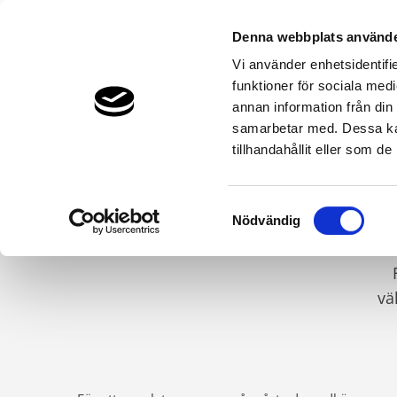
Denna webbplats använde
Vi använder enhetsidentifie
funktioner för sociala medi
Bergvärme & Jordvärme
Luftvärme
annan information från din
THERMIA.SE
KONTAKT & SUPPORT
KARRIÄR
CURR
LEDIG
samarbetar med. Dessa kan
tillhandahållit eller som d
Samtyckesval
V
Nödvändig
vä