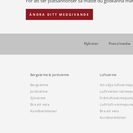
För att ser platsannonser så måste du godkänna ma
ÄNDRA DITT MEDGIVANDE
Nyheter
Press/media
Bergvärme & Jordvärme
Luftvärme
Bergvärme
Att välja luftvärme
Jordvärme
Luft/vatten-värme
Sjövärme
Frånluftsvärmepum
Bra att veta
Luft/luft-värmepum
Kundberättelser
Bra att veta
Kundberättelser