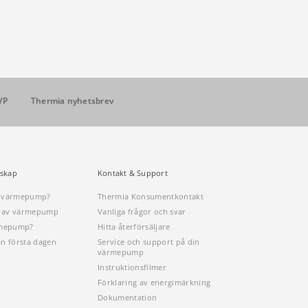
VP
Thermia nyhetsbrev
skap
Kontakt & Support
n värmepump?
Thermia Konsumentkontakt
öp av värmepump
Vanliga frågor och svar
rmepump?
Hitta återförsäljare
ån första dagen
Service och support på din
värmepump
Instruktionsfilmer
Förklaring av energimärkning
Dokumentation