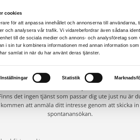
r cookies
rare för att anpassa innehållet och annonserna till användarna, t
er och analysera vår trafik. Vi vidarebefordrar även sådana ident
Värmepumpar & produkter
Kunskap
Fastighet
 enhet till de sociala medier och annons- och analysföretag som 
ENT:
A TJÄNSTER
 i sin tur kombinera informationen med annan information som
e har samlat in när du har använt deras tjänster.
Lediga tjänster
i är ständigt på jakt efter ny personal. Här hittar du vå
Inställningar
Statistik
Marknadsfö
utannonserade tjänster.
Finns det ingen tjänst som passar dig ute just nu är d
lkommen att anmäla ditt intresse genom att skicka in
spontanansökan.