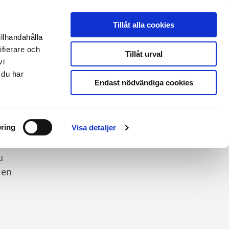
THERMIA ONLINE
|
PARTNERLOGIN
|
ENGLISH SITE
Tillåt alla cookies
illhandahålla
ifierare och
Kontakt & support
Tillåt urval
vi
 du har
Endast nödvändiga cookies
ra
ring
Visa detaljer
u
 en