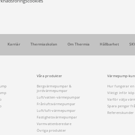
rknadsföringscookies
Karriär
Thermiaskolan
Om Thermia
Hållbarhet
SK
Våra produkter
Värmepump-kun
pump
Bergvärmepumpar &
Hur fungerar e
jordvärmepumpar
pump
Viktigt inför k
Luft/vatten-värmepumpar
p
Varför välja vä
Frånluftsvärmepumpar
p
Spara pengar fr
Luft/luft-värmepumpar
Referenskunder
Fastighetsvärmepumpar
Varmvattenberedare
Övriga produkter