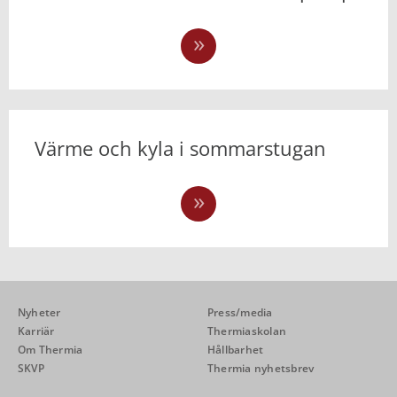
Värme och kyla i sommarstugan
Nyheter
Press/media
Karriär
Thermiaskolan
Om Thermia
Hållbarhet
SKVP
Thermia nyhetsbrev