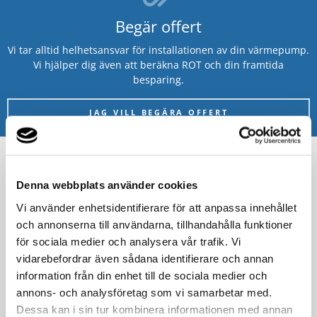
Begär offert
Vi tar alltid helhetsansvar för installationen av din värmepump.
Vi hjälper dig även att beräkna ROT och din framtida
besparing.
JAG VILL BEGÄRA OFFERT
Denna webbplats använder cookies
Vanliga frågor och svar om luft/luft-
Vi använder enhetsidentifierare för att anpassa innehållet
värmepumpar
och annonserna till användarna, tillhandahålla funktioner
för sociala medier och analysera vår trafik. Vi
Varje dag hör människor av sig till Thermia Konsumentkontakt
vidarebefordrar även sådana identifierare och annan
med olika frågor. Många frågor om luft/luft-värmepumpar
information från din enhet till de sociala medier och
återkommer och vi har sammanställt de allra vanligaste
annons- och analysföretag som vi samarbetar med.
frågorna. Kanske finns svaret på din fråga här?
Dessa kan i sin tur kombinera informationen med annan