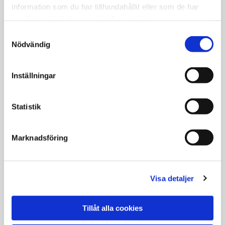
information som du har tillhandahållit eller som de har
FRÅGOR OCH SVAR: LUFT/LUFT-VÄRMEPUMPAR
samlat in när du har använt deras tjänster.
Samtyckesval
Nödvändig
Inställningar
Statistik
Marknadsföring
Om du funderar på en luft/luft-
värmepump
Visa detaljer
Det finns mycket att ta hänsyn till innan du beställer en
luft/luft-värmepump. Beställ ditt exemplar av Stora
Tillåt alla cookies
Värmepumpsboken, så får du svar på allt du behöver