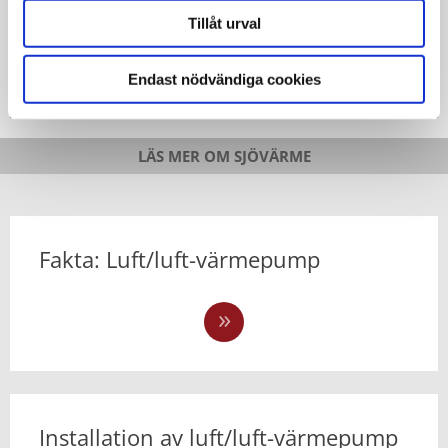
veta.
Boken kostar inget, allt du behöver göra är att fylla
Tillåt urval
i formuläret så får du tillgång till Stora
Värmepumpsboken som pdf.
Endast nödvändiga cookies
JAG VILL HA VÄRMEPUMPSBOKEN KOSTNADSFRITT
LÄS MER OM SJÖVÄRME
Fakta: Luft/luft-värmepump
Installation av luft/luft-värmepump