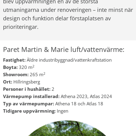
blev uppvärmningen en av de största
utmaningarna under renoveringen – inte minst när
design och funktion delar förstaplatsen av
prioriteringar.
Paret Martin & Marie luft/vattenvärme:
Fastighet:
Äldre industribyggnad/vattenkraftstation
2
Boyta:
320 m
2
Showroom:
265 m
Ort:
Hillringsberg
Personer i hushållet:
2
Värmepump installerad:
Athena 2023, Atlas 2024
Typ av värmepumpar:
Athena 18 och Atlas 18
Tidigare uppvärmning
:
Ingen