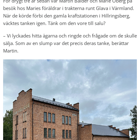
För drygt tre år sedan var Martin Balder och Marie Öberg på
besök hos Maries föräldrar i trakterna runt Glava i Värmland.
När de körde förbi den gamla kraftstationen i Hillringsberg,
väcktes tanken igen. Tänk om den vore till salu?
– Vi lyckades hitta ägarna och ringde och frågade om de skulle
sälja. Som av en slump var det precis deras tanke, berättar
Martin.