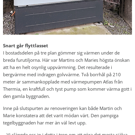
Snart går flyttlasset
I bostadsdelen på tre plan gömmer sig värmen under de
breda furutiljorna. Här var Martins och Maries högsta önskan
att ha en helt osynlig uppvärmning. Det resulterade i
bergvärme med indragen golvvärme. Två borrhål på 210
meter är sammankopplade med värmepumpen Atlas från
Thermia, en kraftfull och tyst pump som kommer värma gott i
den gamla byggnaden.
Inne på slutspurten av renoveringen kan både Martin och
Marie konstatera att det varit mödan värt. Den pampiga
tegelbyggnaden har mer än väl levt upp.
– Vi slängde oss in i detta i tron om att göra det mesta själva.