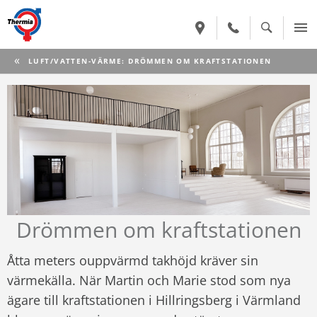
CURRENT:
LUFT/VATTEN-VÄRME: DRÖMMEN OM KRAFTSTATIONEN
Drömmen om kraftstationen
Åtta meters ouppvärmd takhöjd kräver sin
värmekälla. När Martin och Marie stod som nya
ägare till kraftstationen i Hillringsberg i Värmland