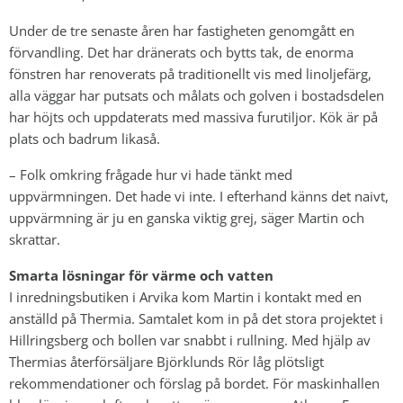
Under de tre senaste åren har fastigheten genomgått en
förvandling. Det har dränerats och bytts tak, de enorma
fönstren har renoverats på traditionellt vis med linoljefärg,
alla väggar har putsats och målats och golven i bostadsdelen
har höjts och uppdaterats med massiva furutiljor. Kök är på
plats och badrum likaså.
– Folk omkring frågade hur vi hade tänkt med
uppvärmningen. Det hade vi inte. I efterhand känns det naivt,
uppvärmning är ju en ganska viktig grej, säger Martin och
skrattar.
Smarta lösningar för värme och vatten
I inredningsbutiken i Arvika kom Martin i kontakt med en
anställd på Thermia. Samtalet kom in på det stora projektet i
Hillringsberg och bollen var snabbt i rullning. Med hjälp av
Thermias återförsäljare Björklunds Rör låg plötsligt
rekommendationer och förslag på bordet. För maskinhallen