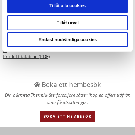
värmepumpsanläggningar
Tillåt alla cookies
Ger extra värmetillskott när den ordinarie effekten inte
räcker till
Tillåt urval
Reglering i sju effektsteg
Endast nödvändiga cookies
DOKUMENT
Produktdatablad (PDF)
Boka ett hembesök
Din närmsta Thermia-återförsäljare sätter ihop en offert utifrån
dina förutsättningar.
BOKA ETT HEMBESÖK