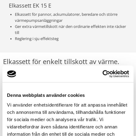
Elkassett EK 15 E
Elkassett för pannor, ackumulatorer, beredare och större
värmepumpsanläggningar
Ger extra värmetillskott när den ordinarie effekten inte räcker
till
Reglering i sju effektsteg
Elkassett för enkelt tillskott av värme.
Thermias EK 15 E är en komplett och lättinstallerad elkassett
för pannor, ackumulatorer, beredare och större
värmepumpsanläggningar, där uttag saknas för elpatroner.
Elkassetten ger extra värmetillskott när den ordinarie effekten
Denna webbplats använder cookies
inte räcker till. Ställ in önskad temperatur mellan 20 och 95ºC
Vi använder enhetsidentifierare för att anpassa innehållet
och låt det inbyggda reglersystemet sköta resten. Regleringen
och annonserna till användarna, tillhandahålla funktioner
görs i sju effektsteg vilket ger uppvärmning med sund
för sociala medier och analysera vår trafik. Vi
ekonomi.
vidarebefordrar även sådana identifierare och annan
information från din enhet till de sociala medier och