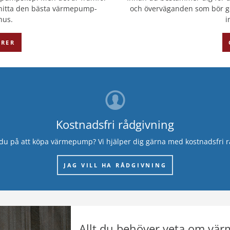
ll hitta den bästa värmepump-
och överväganden som bör gör
hus.
i
ORER
Kostnadsfri rådgivning
du på att köpa värmepump? Vi hjälper dig gärna med kostnadsfri r
JAG VILL HA RÅDGIVNING
Allt du behöver veta om v