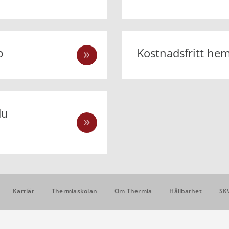
p
Kostnadsfritt he
du
Karriär
Thermiaskolan
Om Thermia
Hållbarhet
SK