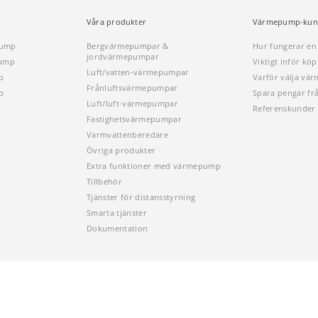
Våra produkter
Värmepump-kun
pump
Bergvärmepumpar &
Hur fungerar e
jordvärmepumpar
pump
Viktigt inför k
Luft/vatten-värmepumpar
p
Varför välja vä
Frånluftsvärmepumpar
p
Spara pengar fr
Luft/luft-värmepumpar
Referenskunder
Fastighetsvärmepumpar
Varmvattenberedare
Övriga produkter
Extra funktioner med värmepump
Tillbehör
Tjänster för distansstyrning
Smarta tjänster
Dokumentation