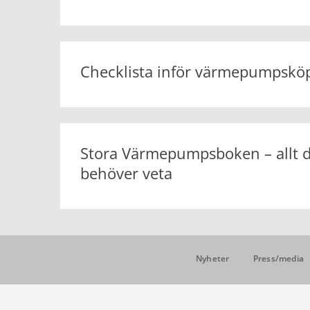
Checklista inför värmepumpskö
Stora Värmepumpsboken – allt 
behöver veta
Nyheter
Press/media