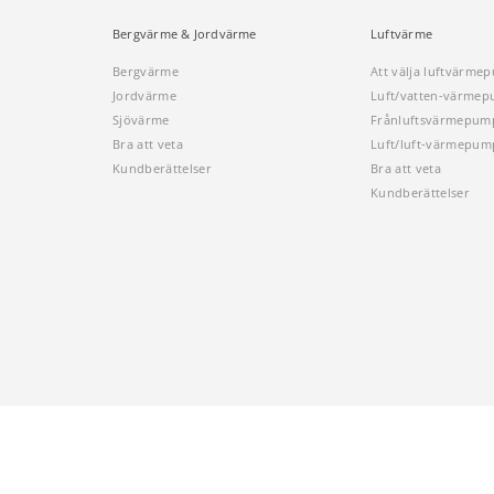
Bergvärme & Jordvärme
Luftvärme
Bergvärme
Att välja luftvärme
Jordvärme
Luft/vatten-värme
Sjövärme
Frånluftsvärmepum
Bra att veta
Luft/luft-värmepum
Kundberättelser
Bra att veta
Kundberättelser