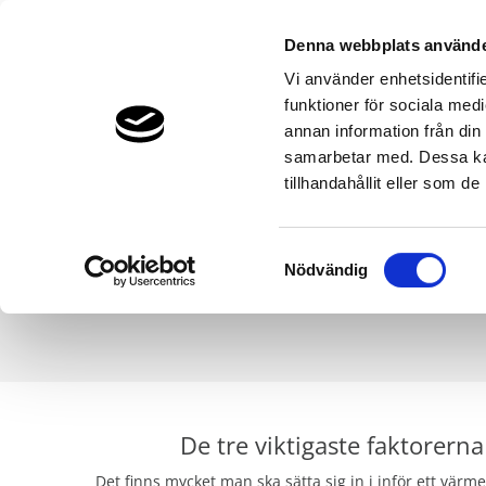
Denna webbplats använde
Vi använder enhetsidentifie
funktioner för sociala medi
Bergvärme & Jordvärme
Luftvärme
annan information från din
THERMIA.SE
KUNSKAP
CURRENT:
VIKTIGT INFÖR KÖP AV VÄRM
samarbetar med. Dessa kan
tillhandahållit eller som d
Samtyckesval
En vä
Nödvändig
Här h
De tre viktigaste faktorerna
Det finns mycket man ska sätta sig in i inför ett vä