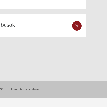
mbesök
VP
Thermia nyhetsbrev