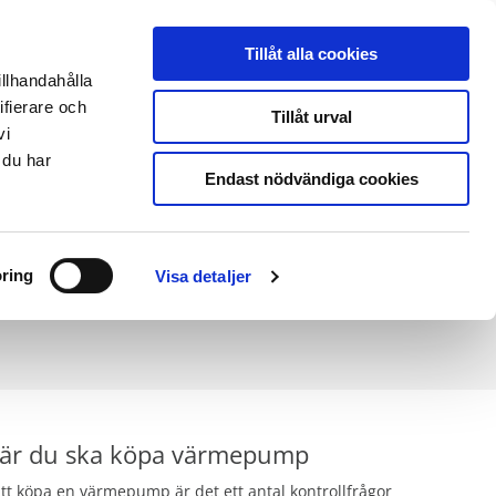
THERMIA ONLINE
|
PARTNERLOGIN
|
ENGLISH SITE
Tillåt alla cookies
illhandahålla
ifierare och
Kontakt & support
Tillåt urval
vi
 du har
Endast nödvändiga cookies
 rätt.
ring
Visa detaljer
 i din
när du ska köpa värmepump
t köpa en värmepump är det ett antal kontrollfrågor