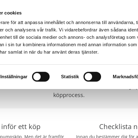
r cookies
rare för att anpassa innehållet och annonserna till användarna, t
er och analysera vår trafik. Vi vidarebefordrar även sådana ident
Värmepumpar & produkter
Kunskap
Fastighet
 enhet till de sociala medier och annons- och analysföretag som 
EPUMP
 i sin tur kombinera informationen med annan information som
e har samlat in när du har använt deras tjänster.
Viktigt inför köp av värmepump
rmepump är en investering, och det är viktigt att välja
Inställningar
Statistik
Marknadsfö
ar vi sammanställt information som kan vara till hjälp
köpprocess.
 inför ett köp
Checklista 
rmepumpsköp. Men det är framför
Innan du bestämmer dig för at