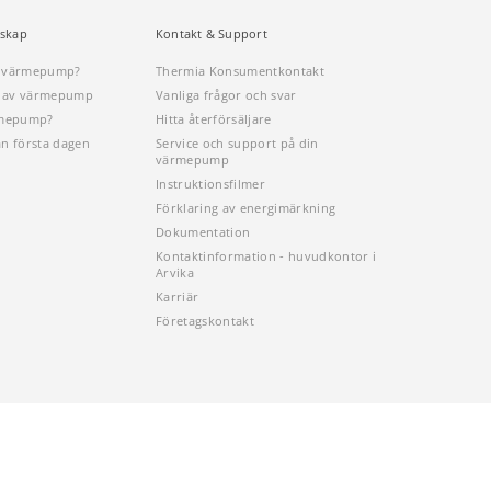
skap
Kontakt & Support
n värmepump?
Thermia Konsumentkontakt
öp av värmepump
Vanliga frågor och svar
rmepump?
Hitta återförsäljare
ån första dagen
Service och support på din
värmepump
Instruktionsfilmer
Förklaring av energimärkning
Dokumentation
Kontaktinformation - huvudkontor i
Arvika
Karriär
Företagskontakt
Sitemap
Cookies
Behandling av personuppgifter
Imprint