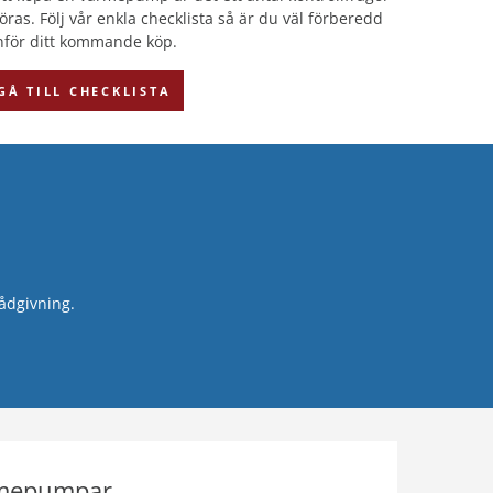
as. Följ vår enkla checklista så är du väl förberedd
nför ditt kommande köp.
GÅ TILL CHECKLISTA
ådgivning.
ärmepumpar