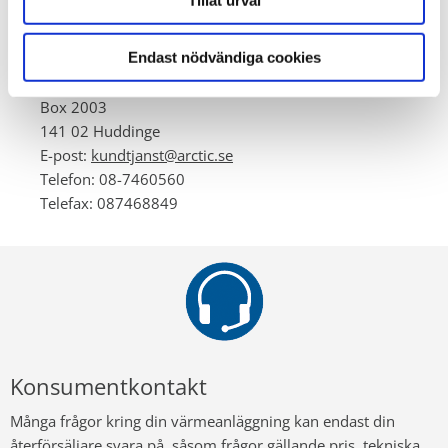
Tillåt urval
och returnera senast 3 månader från det att skadan anmälts
till din hemförsäkring.
Endast nödvändiga cookies
Arctic Seals AB
Box 2003
141 02 Huddinge
E-post:
kundtjanst@arctic.se
Telefon: 08-7460560
Telefax: 087468849
Konsumentkontakt
Många frågor kring din värmeanläggning kan endast din
återförsäljare svara på, såsom frågor gällande pris, tekniska