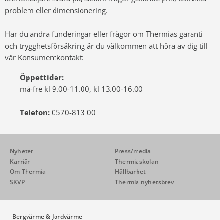
problem eller dimensionering.
Har du andra funderingar eller frågor om Thermias garanti
och trygghetsförsäkring är du välkommen att höra av dig till
vår
Konsumentkontakt
:
Öppettider:
må-fre kl 9.00-11.00, kl 13.00-16.00
Telefon:
0570-813 00
Nyheter
Press/media
Karriär
Thermiaskolan
Om Thermia
Hållbarhet
SKVP
Thermia nyhetsbrev
Bergvärme & Jordvärme