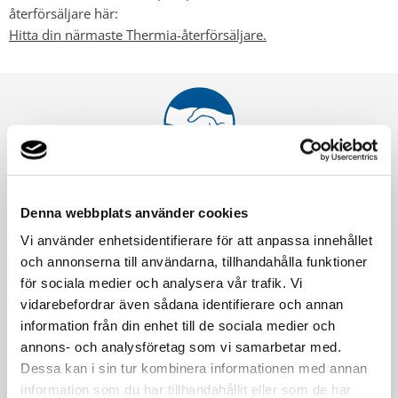
återförsäljare här:
Hitta din närmaste Thermia-återförsäljare.
Försäkring
Denna webbplats använder cookies
Alla Thermias värmepumpar har tre års produktgaranti som
Vi använder enhetsidentifierare för att anpassa innehållet
gäller från installationsdatum och när den har gått ut så har
och annonserna till användarna, tillhandahålla funktioner
du ytterligare tre kostnadsfria år med trygghetsförsäkringen
för sociala medier och analysera vår trafik. Vi
som gäller på hela produkten. Därefter kan du förlänga
vidarebefordrar även sådana identifierare och annan
försäkringen årsvis upp till totalt 18 år för en
information från din enhet till de sociala medier och
berg-/jord-/sjövärmepump och upp till totalt 16 år för en
annons- och analysföretag som vi samarbetar med.
luft/vatten- eller luft/luft-värrmepump.
Dessa kan i sin tur kombinera informationen med annan
information som du har tillhandahållit eller som de har