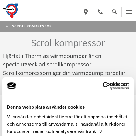
CURRENT:
SCROLLKOMPRESSOR
Scrollkompressor
Hjärtat i Thermias värmepumpar är en
specialutvecklad scrollkompressor.
Scrollkompressorn ger din värmepump fördelar
när det gäller effektivitet, ljudnivå och hållbarhet.
Scroll är det amerikanska ordet för spiral. 2002 introducerade
Denna webbplats använder cookies
Thermia marknadens första scrollkompressor som var
Vi använder enhetsidentifierare för att anpassa innehållet
anpassad för värmepumpar. Spiralkompressorn ersatte den
och annonserna till användarna, tillhandahålla funktioner
konventionella kolvkompressorn och hade en spiralformad
för sociala medier och analysera vår trafik. Vi
kanal mellan två metallhalvor. Spiralens roll är att