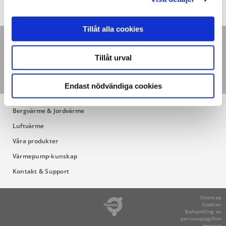
Tillåt alla cookies
Nyheter
Press/media
Karriär
Thermiaskolan
Tillåt urval
Om Thermia
Hållbarhet
SKVP
Thermia nyhetsbrev
Endast nödvändiga cookies
Bergvärme & Jordvärme
Luftvärme
Våra produkter
Värmepump-kunskap
Kontakt & Support
Sitemap
Cookies
Behandling av
personuppgifter
Imprint