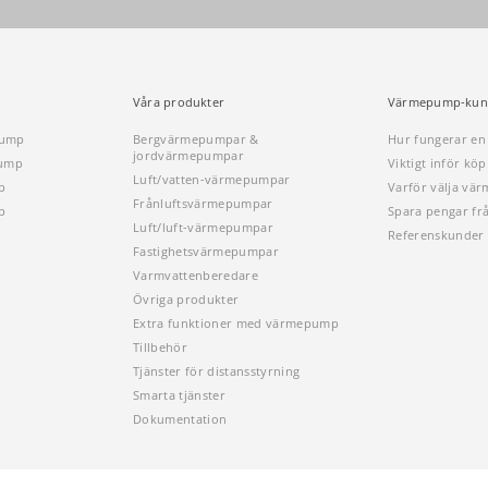
Våra produkter
Värmepump-kun
pump
Bergvärmepumpar &
Hur fungerar e
jordvärmepumpar
pump
Viktigt inför k
Luft/vatten-värmepumpar
p
Varför välja vä
Frånluftsvärmepumpar
p
Spara pengar fr
Luft/luft-värmepumpar
Referenskunder
Fastighetsvärmepumpar
Varmvattenberedare
Övriga produkter
Extra funktioner med värmepump
Tillbehör
Tjänster för distansstyrning
Smarta tjänster
Dokumentation