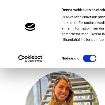
Denna webbplats använde
Vi använder enhetsidentifie
funktioner för sociala medi
Bergvärme & Jordvärme
Luftvärme
annan information från din
THERMIA.SE
KONTAKT & SUPPORT
KARRIÄR
CURR
MÖT O
samarbetar med. Dessa kan
tillhandahållit eller som d
Samtyckesval
Nödvändig