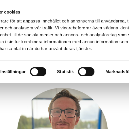
r cookies
rare för att anpassa innehållet och annonserna till användarna, t
er och analysera vår trafik. Vi vidarebefordrar även sådana ident
Värmepumpar & produkter
Kunskap
Fastighet
 enhet till de sociala medier och annons- och analysföretag som 
ENT:
SS SOM JOBBAR PÅ THERMIA
 i sin tur kombinera informationen med annan information som
e har samlat in när du har använt deras tjänster.
Möt oss som jobbar på Thermia
Inställningar
Statistik
Marknadsfö