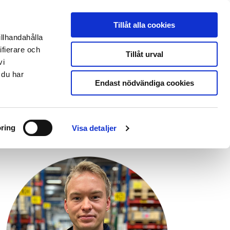
THERMIA ONLINE
|
PARTNERLOGIN
|
ENGLISH SITE
Tillåt alla cookies
illhandahålla
ifierare och
Kontakt & support
Tillåt urval
vi
 du har
Endast nödvändiga cookies
ring
Visa detaljer