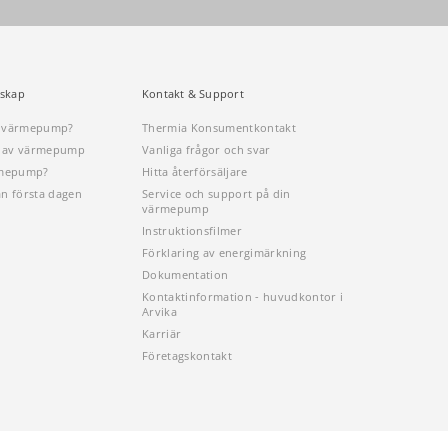
skap
Kontakt & Support
n värmepump?
Thermia Konsumentkontakt
öp av värmepump
Vanliga frågor och svar
rmepump?
Hitta återförsäljare
ån första dagen
Service och support på din
värmepump
Instruktionsfilmer
Förklaring av energimärkning
Dokumentation
Kontaktinformation - huvudkontor i
Arvika
Karriär
Företagskontakt