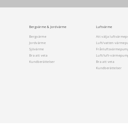
Bergvärme & Jordvärme
Luftvärme
Bergvärme
Att välja luftvärme
Jordvärme
Luft/vatten-värme
Sjövärme
Frånluftsvärmepum
Bra att veta
Luft/luft-värmepum
Kundberättelser
Bra att veta
Kundberättelser