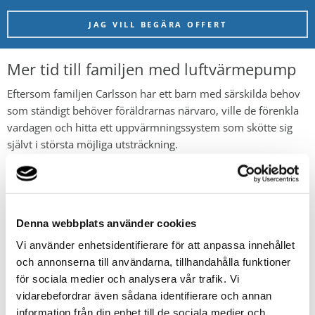
JAG VILL BEGÄRA OFFERT
Mer tid till familjen med luftvärmepump
Eftersom familjen Carlsson
har ett barn med särskilda behov
som ständigt behöver föräldrarnas närvaro, ville de förenkla
vardagen och hitta ett uppvärmningssystem som skötte sig
självt i största möjliga utsträckning.
Pannan sjöng på sista versen och pelletsbrännaren krävde för
mycket arbete. Tack vare övergången till
luft/vattenvärmepump kan pappa Mattias spendera mer tid
med familjen uppe i huset, istället för att hålla till i
Denna webbplats använder cookies
pannrummet i källaren.
Vi använder enhetsidentifierare för att anpassa innehållet
och annonserna till användarna, tillhandahålla funktioner
KUNDREFERENSER: LUFT/VATTEN-VÄRMEPUMP
för sociala medier och analysera vår trafik. Vi
vidarebefordrar även sådana identifierare och annan
information från din enhet till de sociala medier och