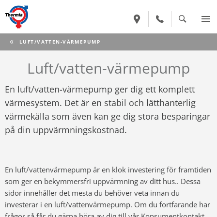
CURRENT:
LUFT/VATTEN-VÄRMEPUMP
Luft/vatten-värmepump
En luft/vatten-värmepump ger dig ett komplett
värmesystem. Det är en stabil och lätthanterlig
värmekälla som även kan ge dig stora besparingar
på din uppvärmningskostnad.
En luft/vattenvärmepump är en klok investering för framtiden
som ger en bekymmersfri uppvärmning av ditt hus.. Dessa
sidor innehåller det mesta du behöver veta innan du
investerar i en luft/vattenvärmepump. Om du fortfarande har
frågor så får du gärna höra av dig till vår
Konsumentkontakt
,