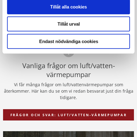
men det kan vara bra att även känna till teknikens nackdelar
Tillåt alla cookies
innan du tar beslutet att investera.
Tillåt urval
FÖRDELAR OCH NACKDELAR
Endast nödvändiga cookies
Vanliga frågor om luft/vatten-
värmepumpar
Vi får många frågor om luft/vattenvärmepumpar som
återkommer. Här kan du se om vi redan besvarat just din fråga
tidigare.
FRÅGOR OCH SVAR: LUFT/VATTEN-VÄRMEPUMPAR