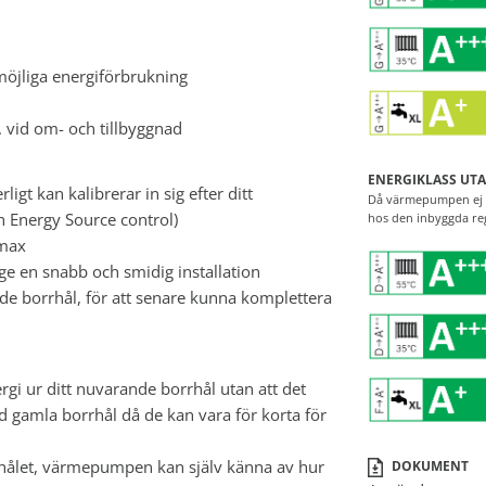
 möjliga energiförbrukning
 vid om- och tillbyggnad
ENERGIKLASS UTA
t kan kalibrerar in sig efter ditt
Då värmepumpen ej ä
h Energy Source control)
hos den inbyggda re
 max
ge en snabb och smidig installation
de borrhål, för att senare kunna komplettera
gi ur ditt nuvarande borrhål utan att det
ed gamla borrhål då de kan vara för korta för
rrhålet, värmepumpen kan själv känna av hur
DOKUMENT