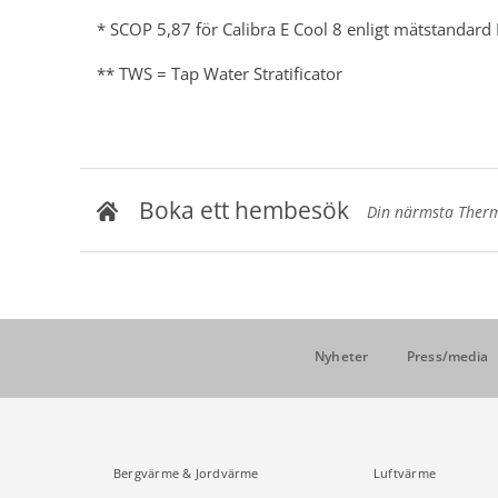
*
SCOP 5,87 för Calibra E Cool 8 enligt mätstandard 
** TWS = Tap Water Stratificator
Boka ett hembesök
Din närmsta Thermi
Nyheter
Press/media
Bergvärme & Jordvärme
Luftvärme