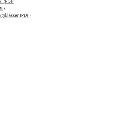
l (PDF)
DF)
giklasser (PDF)