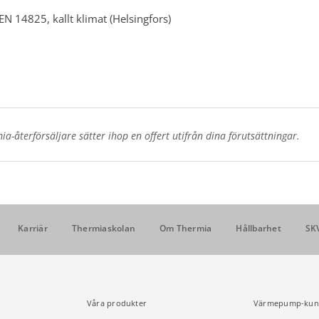
EN 14825, kallt klimat (Helsingfors)
a-återförsäljare sätter ihop en offert utifrån dina förutsättningar.
Karriär
Thermiaskolan
Om Thermia
Hållbarhet
SK
Våra produkter
Värmepump-kun