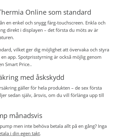
 Thermia Online som standard
rån en enkel och snygg färg-touchscreen. Enkla och
g direkt i displayen – det första du möts av är
aturen.
ard, vilket ger dig möjlighet att övervaka och styra
a
en app
.
Spotprisstyrning är också möjlig genom
en Smart Price.
.
säkring med åskskydd
säkring gäller för hela produkten – de sex första
jer sedan själv, årsvis, om du vill förlänga upp till
mp månadsvis
mepump men inte behöva betala allt på en gång? Inga
tala i din egen takt
.