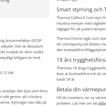
gning
Smart styrning och
Thermia Calibra E Cool styrs f
intuitiva menyer med väglednin
reglaget för att justera temper
Thermia Online ingår som stand
hög årsvärmefaktor (SCOP
din värmepump på distans vi
d utbyten. Den är dessutom
den kostnadsfria tilläggstjänst
 Det innebär en skön svalka
etydligt billigare än med
18 års trygghetsför
Thermias 18-åriga trygghetsför
h 3-12 kW.
åren är kostnadsfria och du väl
totalt 18 år.
Betala din värmepu
 utnyttjar den kyla som finns
vt sätt genom att cirkulera
Vill du investera i en ny vär
värme. Kylningen kan slås på
problem. Läs mer om att
delbe