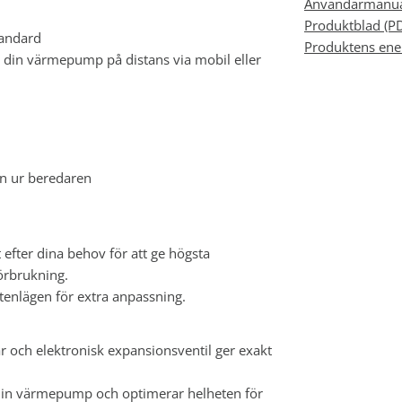
Användarmanua
Produktblad (P
tandard
Produktens ener
 din värmepump på distans via mobil eller
en ur beredaren
fter dina behov för att ge högsta
örbrukning.
ttenlägen för extra anpassning.
r och elektronisk expansionsventil ger exakt
 din värmepump och optimerar helheten för