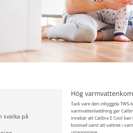
Hög varmvattenkom
Tack vare den inbyggda TWS-te
varmvattenladdning ger Calib
n svalka på
innebär att Calibra E Cool kan
kostnad samt att vattnet i va
urtappningar.