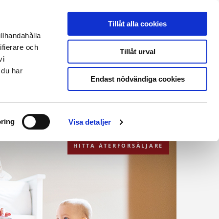
THERMIA ONLINE
|
PARTNERLOGIN
|
ENGLISH SITE
Tillåt alla cookies
illhandahålla
ifierare och
Kontakt & support
Tillåt urval
vi
 du har
Endast nödvändiga cookies
BEGÄR OFFERT
BOKA ETT HEMBESÖK
ring
Visa detaljer
HITTA ÅTERFÖRSÄLJARE