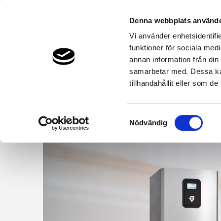
Denna webbplats använde
Vi använder enhetsidentifie
funktioner för sociala medi
Bergvärme & Jordvärme
Luftvärme
annan information från din
THERMIA.SE
VÄRMEPUMPAR & PRODUKTER
BERGVÄR
samarbetar med. Dessa kan
tillhandahållit eller som d
Samtyckesval
Nödvändig