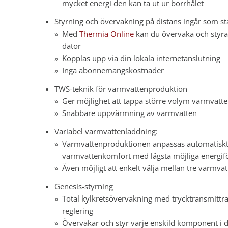
mycket energi den kan ta ut ur borrhålet
Styrning och övervakning på distans ingår som s
Med
Thermia Online
kan du övervaka och styra
dator
Kopplas upp via din lokala internetanslutning
Inga abonnemangskostnader
TWS-teknik för varmvattenproduktion
Ger möjlighet att tappa större volym varmvatt
Snabbare uppvärmning av varmvatten
Variabel varmvattenladdning:
Varmvattenproduktionen anpassas automatiskt e
varmvattenkomfort med lägsta möjliga energif
Även möjligt att enkelt välja mellan tre varmva
Genesis-styrning
Total kylkretsövervakning med trycktransmittra
reglering
Övervakar och styr varje enskild komponent i