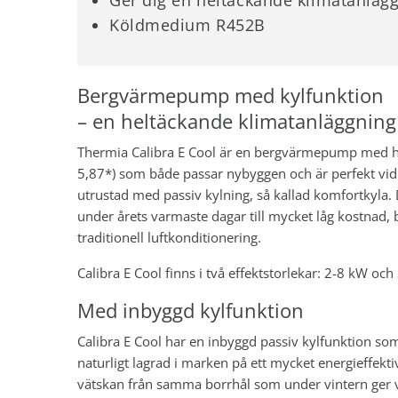
Ger dig en heltäckande klimatanläg
Köldmedium R452B
Bergvärmepump med kylfunktion
– en heltäckande klimatanläggning
Thermia Calibra E Cool är en bergvärmepump med 
5,87*) som både passar nybyggen och är perfekt vi
utrustad med passiv kylning,
så kallad komfortkyla.
under årets varmaste dagar till mycket låg kostnad, b
traditionell luftkonditionering.
Calibra E Cool finns i två effektstorlekar: 2-8 kW oc
Med inbyggd kylfunktion
Calibra E Cool har en inbyggd passiv kylfunktion som
naturligt lagrad i marken på ett mycket energieffekti
vätskan från samma borrhål som under vintern ger 