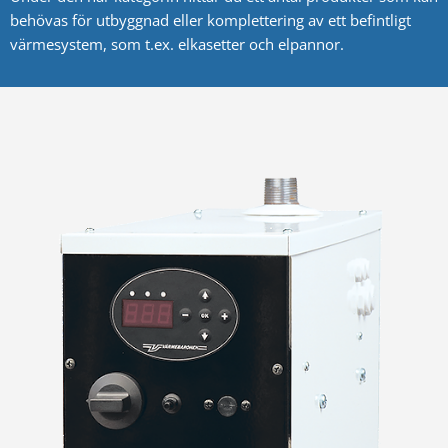
behövas för utbyggnad eller komplettering av ett befintligt
värmesystem, som t.ex. elkasetter och elpannor.