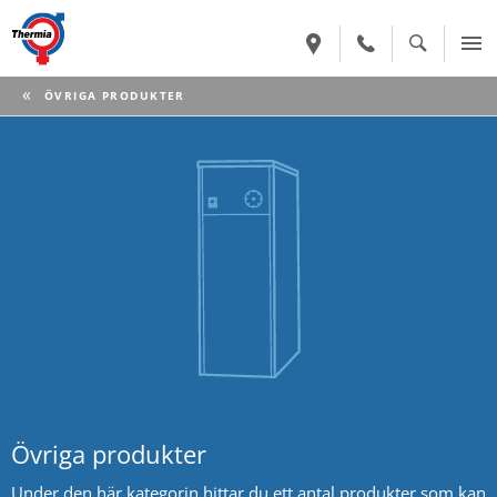
CURRENT:
ÖVRIGA PRODUKTER
Övriga produkter
Under den här kategorin hittar du ett antal produkter som kan