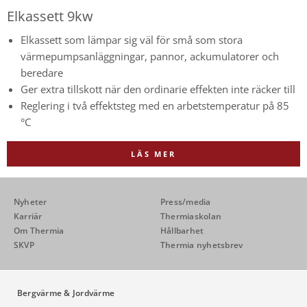
Elkassett 9kw
Elkassett som lämpar sig väl för små som stora
värmepumpsanläggningar, pannor, ackumulatorer och
beredare
Ger extra tillskott när den ordinarie effekten inte räcker till
Reglering i två effektsteg med en arbetstemperatur på 85
°C
LÄS MER
Nyheter
Press/media
Karriär
Thermiaskolan
Om Thermia
Hållbarhet
SKVP
Thermia nyhetsbrev
Bergvärme & Jordvärme