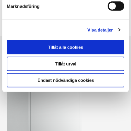
Belastningsvakt, överhettningsskydd och automatisk
Marknadsföring
återinkoppling
LÄS MER
Visa detaljer
Tillåt alla cookies
Tillåt urval
Endast nödvändiga cookies