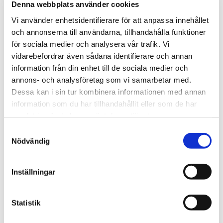
Denna webbplats använder cookies
Vi använder enhetsidentifierare för att anpassa innehållet
och annonserna till användarna, tillhandahålla funktioner
för sociala medier och analysera vår trafik. Vi
vidarebefordrar även sådana identifierare och annan
information från din enhet till de sociala medier och
annons- och analysföretag som vi samarbetar med.
Dessa kan i sin tur kombinera informationen med annan
information som du har tillhandahållit eller som de har
samlat in när du har använt deras tjänster.
Samtyckesval
Nödvändig
Inställningar
Elpanna EP E-serien
Statistik
Finns i två storlekar 26 kW och 42 kW
Reglering i sju effektsteg