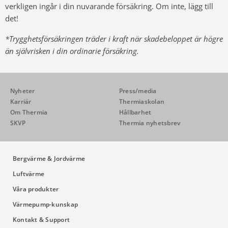
verkligen ingår i din nuvarande försäkring. Om inte, lägg till
det!
*Trygghetsförsäkringen träder i kraft när skadebeloppet är högre
än självrisken i din ordinarie försäkring.
Nyheter
Press/media
Karriär
Thermiaskolan
Om Thermia
Hållbarhet
SKVP
Thermia nyhetsbrev
Bergvärme & Jordvärme
Luftvärme
Våra produkter
Värmepump-kunskap
Kontakt & Support