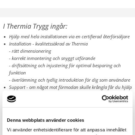
I Thermia Trygg ingår:
Hjälp med hela installationen via en certifierad återförsäljare
Installation - kvalitetssäkrad av Thermia
- rätt dimensionering
- korrekt inmontering och snyggt utförande
- driftsättning och injustering för optimal besparing och
funktion
- överlämning och tydlig introduktion för dig som användare
Support - om något mot förmodan skulle krångla får du hjälp
av Sveriges bästa återförsäljarnät
3 års produktgaranti på värmepumpen - se nedan
Denna webbplats använder cookies
10 års garanti på värmepumpens varmvattenberedare - se
nedan
Vi använder enhetsidentifierare för att anpassa innehållet