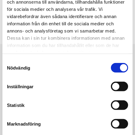
Trygghetsförsäkring i upp till 18 alternativt 16 år, beroende
och annonserna till användarna, tillhandahålla funktioner
på typ av värmepump - se nedan
för sociala medier och analysera vår trafik. Vi
Via våra utbildningar på Thermiaskolan ser vi till att alla våra
vidarebefordrar även sådana identifierare och annan
återförsäljare upprätthåller den kunskapsnivå som krävs för
information från din enhet till de sociala medier och
att bli certifierad Thermia-installatör.
annons- och analysföretag som vi samarbetar med.
Dessa kan i sin tur kombinera informationen med annan
information som du har tillhandahållit eller som de har
samlat in när du har använt deras tjänster.
Samtyckesval
Nödvändig
Inställningar
Statistik
Tre års produktgaranti på hela produkten
Marknadsföring
Tre års produktgaranti gäller från installationsdatum. När