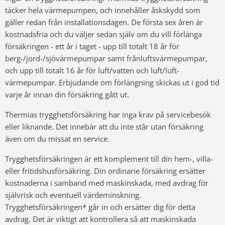
täcker hela värmepumpen, och innehåller åskskydd som
gäller redan från installationsdagen. De första sex åren är
kostnadsfria och du väljer sedan själv om du vill förlänga
försäkringen - ett år i taget - upp till totalt 18 år för
berg-/jord-/sjövärmepumpar samt frånluftsvärmepumpar,
och upp till totalt 16 år för luft/vatten och luft/luft-
värmepumpar. Erbjudande om förlängning skickas ut i god tid
varje år innan din försäkring gått ut.
Thermias trygghetsförsäkring har inga krav på servicebesök
eller liknande. Det innebär att du inte står utan försäkring
även om du missat en service.
Trygghetsförsäkringen är ett komplement till din hem-, villa-
eller fritidshusförsäkring. Din ordinarie försäkring ersätter
kostnaderna i samband med maskinskada, med avdrag för
självrisk och eventuell värdeminskning.
Trygghetsförsäkringen* går in och ersätter dig för detta
avdrag. Det är viktigt att kontrollera så att maskinskada