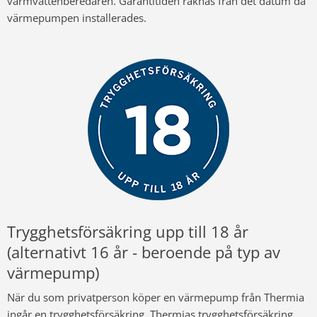
varmvattenberedaren. Garantitiden räknas från det datum då
värmepumpen installerades.
Trygghetsförsäkring upp till 18 år
(alternativt 16 år - beroende på typ av
värmepump)
När du som privatperson köper en värmepump från Thermia
ingår en trygghetsförsäkring. Thermias trygghetsförsäkring