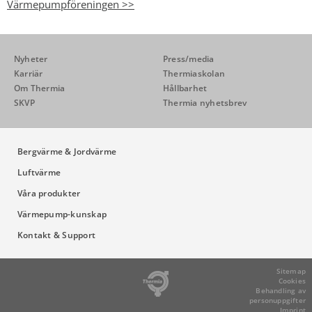
Värmepumpföreningen >>
Nyheter
Press/media
Karriär
Thermiaskolan
Om Thermia
Hållbarhet
SKVP
Thermia nyhetsbrev
Bergvärme & Jordvärme
Luftvärme
Våra produkter
Värmepump-kunskap
Kontakt & Support
Sitemap
Cookies
Behandling av
personuppgifter
Imprint