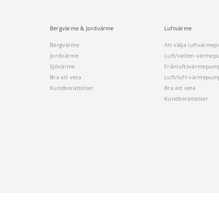
Bergvärme & Jordvärme
Luftvärme
Bergvärme
Att välja luftvärme
Jordvärme
Luft/vatten-värme
Sjövärme
Frånluftsvärmepum
Bra att veta
Luft/luft-värmepum
Kundberättelser
Bra att veta
Kundberättelser