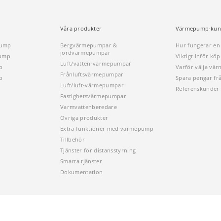
Våra produkter
Värmepump-kun
pump
Bergvärmepumpar &
Hur fungerar e
jordvärmepumpar
pump
Viktigt inför k
Luft/vatten-värmepumpar
p
Varför välja vä
Frånluftsvärmepumpar
p
Spara pengar fr
Luft/luft-värmepumpar
Referenskunder
Fastighetsvärmepumpar
Varmvattenberedare
Övriga produkter
Extra funktioner med värmepump
Tillbehör
Tjänster för distansstyrning
Smarta tjänster
Dokumentation