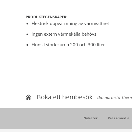
PRODUKTEGENSKAPER:
Elektrisk uppvärmning av varmvattnet
Ingen extern värmekälla behövs
Finns i storlekarna 200 och 300 liter
Boka ett hembesök
Din närmsta Thermi
Nyheter
Press/media