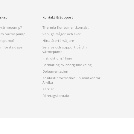
skap
Kontakt & Support
n värmepump?
Thermia Konsumentkontakt
öp av värmepump
Vanliga frågor och svar
rmepump?
Hitta återförsäljare
ån första dagen
Service och support på din
värmepump
Instruktionsfilmer
Förklaring av energimärkning
Dokumentation
Kontaktinformation - huvudkontor i
Arvika
Karriär
Företagskontakt
Sitemap
Cookies
Behandling av personuppgifter
Imprint