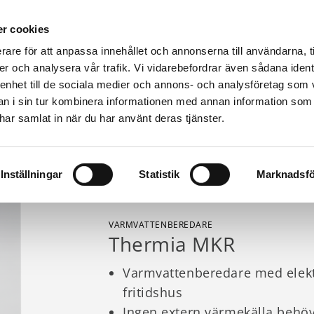
r cookies
rare för att anpassa innehållet och annonserna till användarna, t
er och analysera vår trafik. Vi vidarebefordrar även sådana ident
Värmepumpar & produkter
Kunskap
Fastighet
 enhet till de sociala medier och annons- och analysföretag som 
TENBEREDARE
CURRENT:
MKR
 i sin tur kombinera informationen med annan information som
e har samlat in när du har använt deras tjänster.
Inställningar
Statistik
Marknadsfö
VARMVATTENBEREDARE
Thermia MKR
Varmvattenberedare med elektr
fritidshus
Ingen extern värmekälla behö