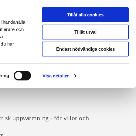
THERMIA ONLINE
|
PARTNERLOGIN
|
ENGLISH SITE
Tillåt alla cookies
illhandahålla
ifierare och
Kontakt & support
Tillåt urval
vi
 du har
Endast nödvändiga cookies
ring
Visa detaljer
isk uppvärmning - för villor och
vs