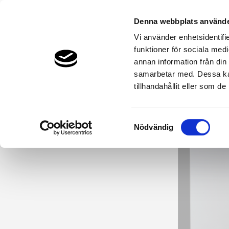
Denna webbplats använde
Vi använder enhetsidentifie
funktioner för sociala medi
Bergvärme & Jordvärme
Luftvärme
annan information från din
THERMIA.SE
VÄRMEPUMPAR & PRODUKTER
VARMVAT
samarbetar med. Dessa kan
tillhandahållit eller som d
Samtyckesval
Nödvändig