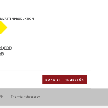
ARMVATTENPRODUKTION
l (PDF)
DF)
BOKA ETT HEMBESÖK
VP
Thermia nyhetsbrev