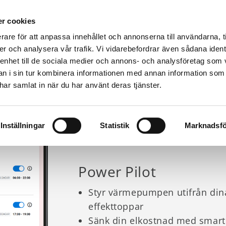
r cookies
rare för att anpassa innehållet och annonserna till användarna, t
er och analysera vår trafik. Vi vidarebefordrar även sådana ident
Värmepumpar & produkter
Kunskap
Fastighet
 enhet till de sociala medier och annons- och analysföretag som 
TJÄNSTER
CURRENT:
POWER PILOT
 i sin tur kombinera informationen med annan information som
e har samlat in när du har använt deras tjänster.
Inställningar
Statistik
Marknadsfö
Power Pilot
Styr värmepumpen utifrån dina
effekttoppar
Sänk din elkostnad med smart