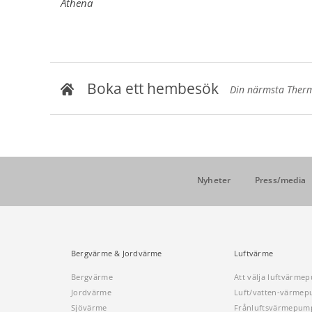
Athena
Boka ett hembesök
Din närmsta Thermi
Nyheter
Press/media
Bergvärme & Jordvärme
Luftvärme
Bergvärme
Att välja luftvärme
Jordvärme
Luft/vatten-värme
Sjövärme
Frånluftsvärmepum