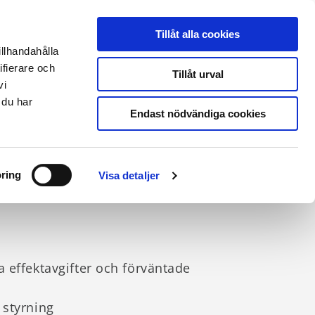
THERMIA ONLINE
|
PARTNERLOGIN
|
ENGLISH SITE
Tillåt alla cookies
illhandahålla
ifierare och
Kontakt & support
Tillåt urval
vi
 du har
Endast nödvändiga cookies
ring
Visa detaljer
 effektavgifter och förväntade
 styrning