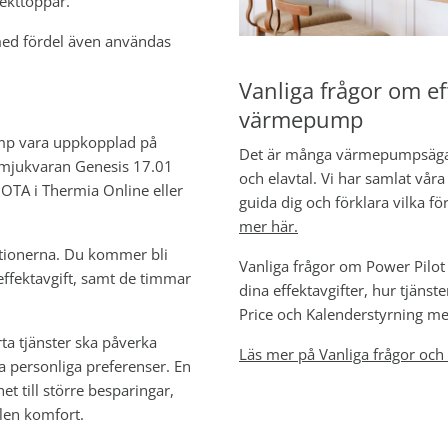
fekttoppar.
 med fördel även användas
Vanliga frågor om ef
värmepump
ump vara uppkopplad på
Det är många värmepumpsägare
 mjukvaran Genesis 17.01
och elavtal. Vi har samlat våra
 OTA i Thermia Online eller
guida dig och förklara vilka fö
mer här.
uktionerna. Du kommer bli
Vanliga frågor om Power Pilot
ffektavgift, samt de timmar
dina effektavgifter, hur tjän
Price och Kalenderstyrning me
a tjänster ska påverka
Läs mer på Vanliga frågor och
 personliga preferenser. En
et till större besparingar,
len komfort.