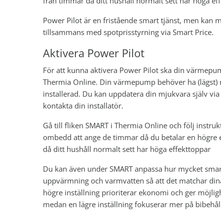
från timmar då ditt hushåll normalt sett har höga ef
Power Pilot är en fristående smart tjänst, men kan
tillsammans med spotprisstyrning via Smart Price.
Aktivera Power Pilot
För att kunna aktivera Power Pilot ska din värmep
Thermia Online. Din värmepump behöver ha (lägst)
installerad. Du kan uppdatera din mjukvara själv via
kontakta din installatör.
Gå till fliken SMART i Thermia Online och följ instr
ombedd att ange de timmar då du betalar en högre e
då ditt hushåll normalt sett har höga effekttoppar
Du kan även under SMART anpassa hur mycket smart
uppvärmning och varmvatten så att det matchar dina
högre inställning prioriterar ekonomi och ger möjligh
medan en lägre inställning fokuserar mer på bibehål