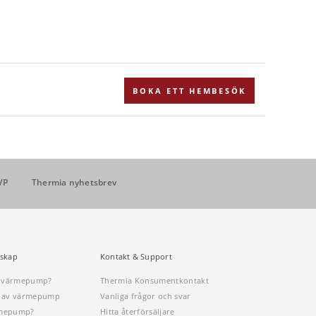
BOKA ETT HEMBESÖK
VP
Thermia nyhetsbrev
skap
Kontakt & Support
n värmepump?
Thermia Konsumentkontakt
öp av värmepump
Vanliga frågor och svar
rmepump?
Hitta återförsäljare