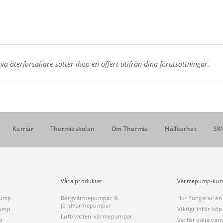
a-återförsäljare sätter ihop en offert utifrån dina förutsättningar.
Karriär
Thermiaskolan
Om Thermia
Hållbarhet
SK
Våra produkter
Värmepump-kun
pump
Bergvärmepumpar &
Hur fungerar e
jordvärmepumpar
pump
Viktigt inför k
Luft/vatten-värmepumpar
p
Varför välja vä