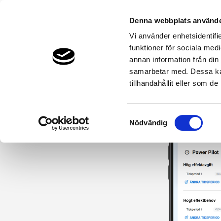
Denna webbplats använde
Vi använder enhetsidentifie
funktioner för sociala medi
Bergvärme & Jordvärme
Luftvärme
annan information från din
THERMIA.SE
VÄRMEPUMPAR & PRODUKTER
SMARTA 
samarbetar med. Dessa kan
tillhandahållit eller som d
Samtyckesval
Nödvändig