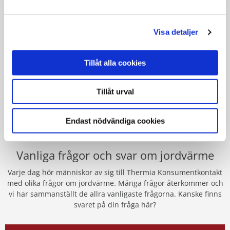
Fördelar och nackdelar
Jordvärme har väldigt många fördelar men alla värmesystem
Visa detaljer
har förstås även några nackdelar och jordvärme är inget
undantag. Här hittar du en lista som kan vara bra att ha som
beslutsunderlag.
Tillåt alla cookies
FÖRDELAR OCH NACKDELAR
Tillåt urval
Endast nödvändiga cookies
Vanliga frågor och svar om jordvärme
Varje dag hör människor av sig till Thermia Konsumentkontakt
med olika frågor om jordvärme. Många frågor återkommer och
vi har sammanställt de allra vanligaste frågorna. Kanske finns
svaret på din fråga här?