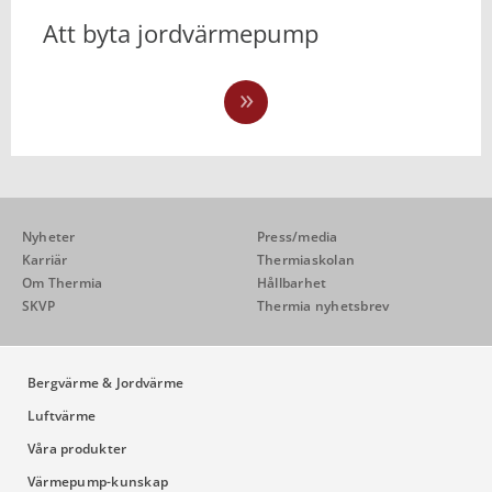
Att byta jordvärmepump
Nyheter
Press/media
Karriär
Thermiaskolan
Om Thermia
Hållbarhet
SKVP
Thermia nyhetsbrev
Bergvärme & Jordvärme
Luftvärme
Våra produkter
Värmepump-kunskap