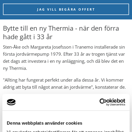
JAG VILL BEGÄRA OFFERT
Bytte till en ny Thermia - när den förra
hade gått i 33 år
Sten-Åke och Margareta Josefsson i Tranemo installerade sin
första jordvärmepump 1979. Efter 33 år av trogen tjänst var
det dags att investera i en ny anläggning, och då blev det en
ny Thermia.
"Allting har fungerat perfekt under alla dessa år. Vi kommer
aldrig att byta till något annat än jordvärme", konstaterar de.
Paret tycker att det bästa med deras jordvärmepump är att
den är tyst och underhållsfri. Att de dessutom fått bra service
från Thermia-återförsäljaren under 33 år, gör att de känner
sig extra trygga med sin jordvärme.
Denna webbplats använder cookies