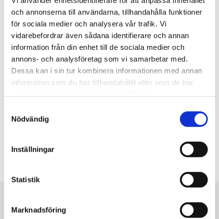
Vi använder enhetsidentifierare för att anpassa innehållet
LÄS OM JOSEFSSONS JORDVÄRME
och annonserna till användarna, tillhandahålla funktioner
för sociala medier och analysera vår trafik. Vi
vidarebefordrar även sådana identifierare och annan
information från din enhet till de sociala medier och
annons- och analysföretag som vi samarbetar med.
Dessa kan i sin tur kombinera informationen med annan
information som du har tillhandahållit eller som de har
samlat in när du har använt deras tjänster.
Samtyckesval
Nödvändig
Inställningar
Statistik
Marknadsföring