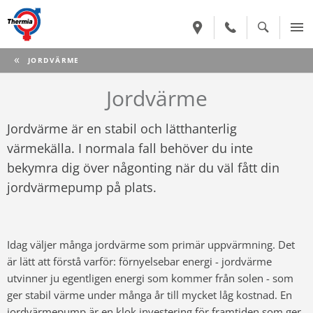
CURRENT:
JORDVÄRME
Jordvärme
Jordvärme är en stabil och lätthanterlig
värmekälla. I normala fall behöver du inte
bekymra dig över någonting när du väl fått din
jordvärmepump på plats.
Idag väljer många jordvärme som primär uppvärmning. Det
är lätt att förstå varför: förnyelsebar energi - jordvärme
utvinner ju egentligen energi som kommer från solen - som
ger stabil värme under många år till mycket låg kostnad. En
jordvärmepump är en klok investering för framtiden som ger