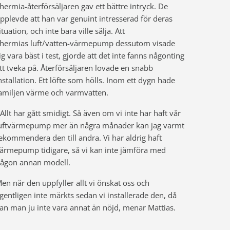
hermia-återförsäljaren gav ett bättre intryck. De
pplevde att han var genuint intresserad för deras
ituation, och inte bara ville sälja. Att
hermias luft/vatten-värmepump dessutom visade
ig vara bäst i test, gjorde att det inte fanns någonting
tt tveka på. Återförsäljaren lovade en snabb
nstallation. Ett löfte som hölls. Inom ett dygn hade
amiljen värme och varmvatten.
 Allt har gått smidigt. Så även om vi inte har haft vår
uftvärmepump mer än några månader kan jag varmt
ekommendera den till andra. Vi har aldrig haft
ärmepump tidigare, så vi kan inte jämföra med
ågon annan modell.
en när den uppfyller allt vi önskat oss och
gentligen inte märkts sedan vi installerade den, då
an man ju inte vara annat än nöjd, menar Mattias.