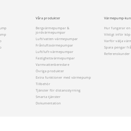
Våra produkter
Värmepump-kun
pump
Bergvärmepumpar &
Hur fungerar e
jordvärmepumpar
pump
Viktigt inför k
Luft/vatten-värmepumpar
p
Varför välja vä
Frånluftsvärmepumpar
p
Spara pengar fr
Luft/luft-värmepumpar
Referenskunder
Fastighetsvärmepumpar
Varmvattenberedare
Övriga produkter
Extra funktioner med värmepump
Tillbehör
Tjänster för distansstyrning
Smarta tjänster
Dokumentation