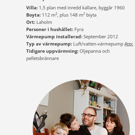
Villa:
1,5 plan med inredd källare, byggår 1960
2
2
Boyta:
112 m
, plus 148 m
biyta
Ort:
Laholm
Personer i hushållet:
Fyra
Värmepump installerad:
September 2012
Typ av värmepump:
Luft/vatten-värmepump
Atec
Tidigare uppvärmning:
Oljepanna och
pelletsbrännare