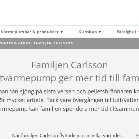
Värmepumpar & produkter
Kunskap
Fastighet
ENT:
/VATTEN-VÄRME: FAMILJEN CARLSSON
Familjen Carlsson
ftvärmepump ger mer tid till fam
pannan sjöng på sista versen och pelletsbrännaren k
ör mycket arbete. Tack vare övergången till luft/vatte
ärmepump kan familjen spendera mer tid tillsamman
När familjen Carlsson flyttade in i sin villa, värmdes
F