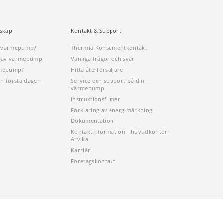
skap
Kontakt & Support
n värmepump?
Thermia Konsumentkontakt
öp av värmepump
Vanliga frågor och svar
rmepump?
Hitta återförsäljare
ån första dagen
Service och support på din
värmepump
Instruktionsfilmer
Förklaring av energimärkning
Dokumentation
Kontaktinformation - huvudkontor i
Arvika
Karriär
Företagskontakt