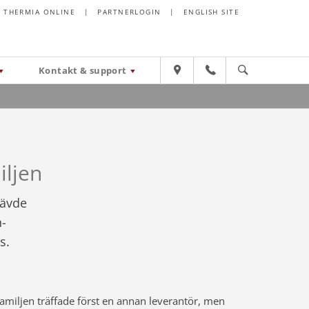
THERMIA ONLINE
|
PARTNERLOGIN
|
ENGLISH SITE
Kontakt & support
iljen
rävde
n-
s.
amiljen träffade först en annan leverantör, men