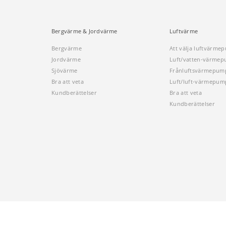
Bergvärme & Jordvärme
Luftvärme
Bergvärme
Att välja luftvärme
Jordvärme
Luft/vatten-värme
Sjövärme
Frånluftsvärmepum
Bra att veta
Luft/luft-värmepum
Kundberättelser
Bra att veta
Kundberättelser