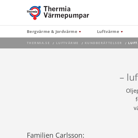
Bergvärme & Jordvärme
Luftvärme
THERMIA.SE
LUFTVÄRME
KUNDBERÄTTELSER
CURR
LUFT
– lu
Olje
f
v
Familjen Carlsson: