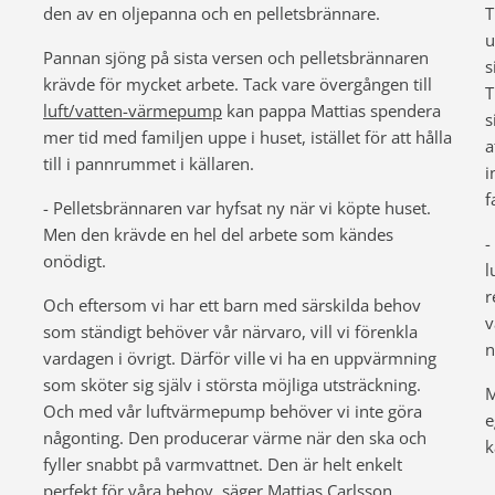
den av en oljepanna och en pelletsbrännare.
T
u
Pannan sjöng på sista versen och pelletsbrännaren
s
krävde för mycket arbete. Tack vare övergången till
T
luft/vatten-värmepump
kan pappa Mattias spendera
s
mer tid med familjen uppe i huset, istället för att hålla
a
till i pannrummet i källaren.
i
f
- Pelletsbrännaren var hyfsat ny när vi köpte huset.
Men den krävde en hel del arbete som kändes
-
onödigt.
l
r
Och eftersom vi har ett barn med särskilda behov
v
som ständigt behöver vår närvaro, vill vi förenkla
n
vardagen i övrigt. Därför ville vi ha en uppvärmning
som sköter sig själv i största möjliga utsträckning.
M
Och med vår luftvärmepump behöver vi inte göra
e
någonting. Den producerar värme när den ska och
k
fyller snabbt på varmvattnet. Den är helt enkelt
perfekt för våra behov, säger Mattias Carlsson.