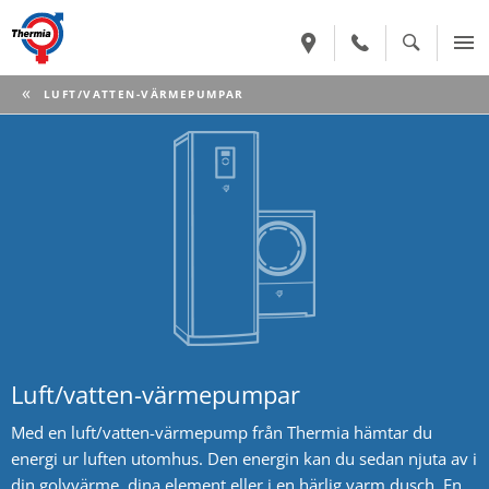
CURRENT:
LUFT/VATTEN-VÄRMEPUMPAR
Luft/vatten-värmepumpar
Med en luft/vatten-värmepump från Thermia hämtar du
energi ur luften utomhus. Den energin kan du sedan njuta av i
din golvvärme, dina element eller i en härlig varm dusch. En