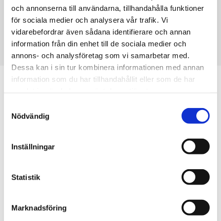
Generös varmvattenmängd med snabb återladdning
och annonserna till användarna, tillhandahålla funktioner
En av marknadens absolut tystaste. Minimalt ljud även vid
för sociala medier och analysera vår trafik. Vi
full effekt
vidarebefordrar även sådana identifierare och annan
information från din enhet till de sociala medier och
LÄS MER
annons- och analysföretag som vi samarbetar med.
Dessa kan i sin tur kombinera informationen med annan
information som du har tillhandahållit eller som de har
samlat in när du har använt deras tjänster.
Samtyckesval
Nödvändig
Inställningar
Statistik
Marknadsföring