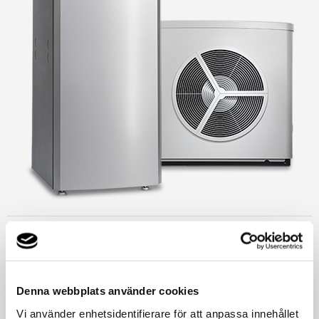
Athena
Exceptionellt bra prestanda för dig som inte vill tumma på
Denna webbplats använder cookies
varken kvalitet eller komfort
Vi använder enhetsidentifierare för att anpassa innehållet