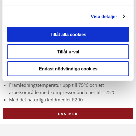
Visa detaljer
Tillåt alla cookies
Tillåt urval
iTec XTR
Endast nödvändiga cookies
Stark och med hög prestanda även i riktigt kallt nordiskt
klimat
Framledningstemperatur upp till 75°C
och
ett
arbetsområde med kompressor
ända ner till –25°C
Med det naturliga köldmediet R290
LÄS MER