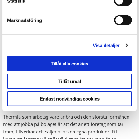
Statistik
arbete de har gjort. Analyser görs för att komma fram till
eventuella justeringar eller se över de problem som redan är
kända för att kunna åtgärda dem med de lösningar som är
Marknadsföring
aktuella.
Visa detaljer
Tillåt alla cookies
Miljöarbetet är alltid en pågående process. Det innebär
riskbedömning, kemikalier, hantering av avfall och optimering
Tillåt urval
av energianvändning. Sedan får vi inte glömma att det alltid är
en övervakande hand över arbetsmiljön.
Endast nödvändiga cookies
Ett komplett företag
Thermia som arbetsgivare är bra och den största förmånen
med att jobba på bolaget är att det är ett företag som tar
fram, tillverkar och säljer alla sina egna produkter. Ett
komplett företag vilket är väldigt roligt när man är en