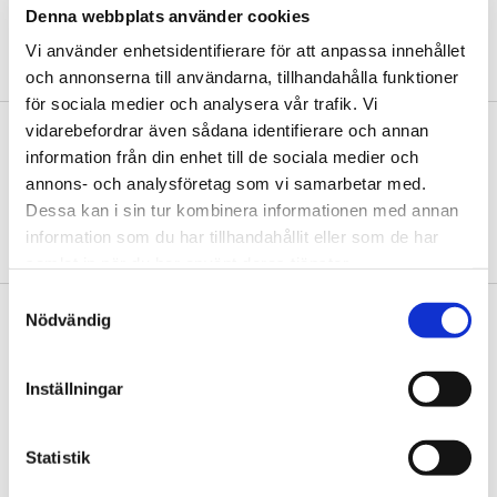
Thermias
18-åriga trygghetsförsäkring
gäller för hela
Denna webbplats använder cookies
produkten – de sex första åren är kostnadsfria och du väljer
Vi använder enhetsidentifierare för att anpassa innehållet
sedan själv, årsvis, om du vill förlänga upp till totalt 18 år.
och annonserna till användarna, tillhandahålla funktioner
för sociala medier och analysera vår trafik. Vi
Begär offert
vidarebefordrar även sådana identifierare och annan
information från din enhet till de sociala medier och
Din närmsta Thermia-återförsäljare sätter ihop en offert utifrån
annons- och analysföretag som vi samarbetar med.
dina förutsättningar.
Dessa kan i sin tur kombinera informationen med annan
information som du har tillhandahållit eller som de har
BEGÄR OFFERT
samlat in när du har använt deras tjänster.
Samtyckesval
Nödvändig
PRODUKTEGENSKAPER:
Frånluftsvärmepump
Inställningar
Finns i effektstorleken: 2,12 kW
Speciellt anpassad för utbyte
Statistik
Komplett lösning för värme, varmvatten, ventilation och