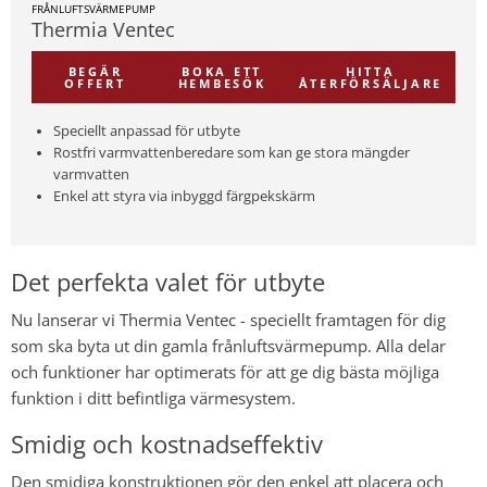
FRÅNLUFTSVÄRMEPUMP
Thermia Ventec
BEGÄR
BOKA ETT
HITTA
OFFERT
HEMBESÖK
ÅTERFÖRSÄLJARE
Speciellt anpassad för utbyte
Rostfri varmvattenberedare som kan ge stora mängder
varmvatten
Enkel att styra via inbyggd färgpekskärm
Det perfekta valet för utbyte
Nu lanserar vi Thermia Ventec - speciellt framtagen för dig
som ska byta ut din gamla frånluftsvärmepump. Alla delar
och funktioner har optimerats för att ge dig bästa möjliga
funktion i ditt befintliga värmesystem.
Smidig och kostnadseffektiv
Den smidiga konstruktionen gör den enkel att placera och