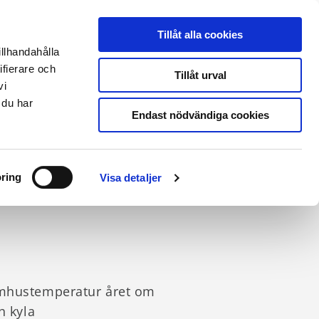
THERMIA ONLINE
|
PARTNERLOGIN
|
ENGLISH SITE
Tillåt alla cookies
illhandahålla
ifierare och
Kontakt & support
Tillåt urval
vi
 du har
Endast nödvändiga cookies
ring
Visa detaljer
omhustemperatur året om
h kyla