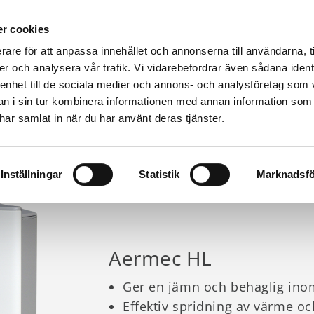
r cookies
rare för att anpassa innehållet och annonserna till användarna, t
er och analysera vår trafik. Vi vidarebefordrar även sådana ident
Värmepumpar & produkter
Kunskap
Fastighet
 enhet till de sociala medier och annons- och analysföretag som 
A MODELLER
CURRENT:
AERMEC HL
 i sin tur kombinera informationen med annan information som
e har samlat in när du har använt deras tjänster.
Inställningar
Statistik
Marknadsfö
Aermec HL
Ger en jämn och behaglig in
Effektiv spridning av värme oc