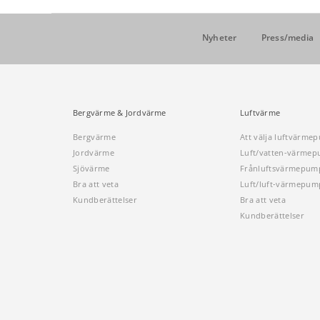
Nyheter
Press/media
Bergvärme & Jordvärme
Luftvärme
Bergvärme
Att välja luftvärme
Jordvärme
Luft/vatten-värme
Sjövärme
Frånluftsvärmepum
Bra att veta
Luft/luft-värmepum
Kundberättelser
Bra att veta
Kundberättelser