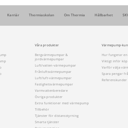
Karriär
Thermiaskolan
Om Thermia
Hållbarhet
SK
Våra produkter
Värmepump-kun
pump
Bergvärmepumpar &
Hur fungerar e
jordvärmepumpar
pump
Viktigt inför k
Luft/vatten-värmepumpar
p
Varför välja vä
Frånluftsvärmepumpar
p
Spara pengar fr
Luft/luft-värmepumpar
Referenskunder
Fastighetsvärmepumpar
Varmvattenberedare
Övriga produkter
Extra funktioner med värmepump
Tillbehör
Tjänster för distansstyrning
Smarta tjänster