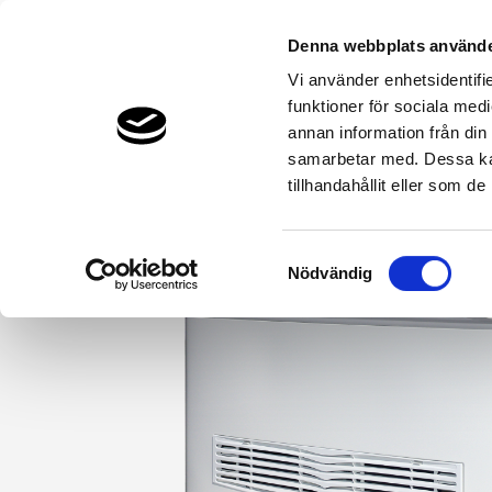
Denna webbplats använde
Vi använder enhetsidentifie
funktioner för sociala medi
Bergvärme & Jordvärme
Luftvärme
annan information från din
THERMIA.SE
VÄRMEPUMPAR & PRODUKTER
UTGÅNGN
samarbetar med. Dessa kan
tillhandahållit eller som d
Samtyckesval
Nödvändig