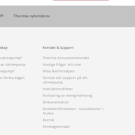
VP
Thermia nyhetsbrev
skap
Kontakt & Support
n värmepump?
Thermia Konsumentkontakt
öp av värmepump
Vanliga frågor och svar
rmepump?
Hitta återförsäljare
ån första dagen
Service och support på din
värmepump
Instruktionsfilmer
Förklaring av energimärkning
Dokumentation
Kontaktinformation - huvudkontor i
Arvika
Karriär
Företagskontakt