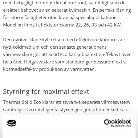
med behagligt inomhusklimat året runt, samtidigt som du
ersätter behovet av en separat kylmaskin. En perfekt lösning
för större fastigheter utan krav på specialapplikationer.
Modellen finns i effektstorlekarna 22, 26, 33 och 42 kW.
Den nyutvecklade kylkretsen med effektivare kompressor,
nytt köldmedium och den senaste generationens
värmeväxlare gör att Solid Eco kan jobba extra effektivt över
hela året. Hetgasväxlare som standard ger dessutom extra
kostnadseffektiv produktion av varmvatten.
Styrning för maximal effekt
Thermia Solid Eco klarar att styra två separata värmesystem
samtidigt. Den intelligenta styrningen gör att du enkelt kan
hålla ordning på och styra de funktioner som ingår i systemet
såsom tillsatsvärme, varmvatten, kyla och shuntgrupper. Den
ser också till att driften av din fastighetsvärmepump hela