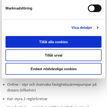
dina förutsättningar.
Marknadsföring
BEGÄR OFFERT
Visa detaljer
PRODUKTEGENSKAPER:
Fastighetsvärmepump för bergvärme, jordvärme,
Tillåt alla cookies
sjövärme och frånluft
Tillåt urval
Finns i effektstorlekarna 22, 26, 33 och 42 kW
Hetgasväxlare
Endast nödvändiga cookies
Varmvatten produceras till hög temperatur och låg
kostnad i samband med att värmepumpen värmer huset
Online – styr och övervaka fastighetsvärmepumpar på
distans (tillbehör)
Kan styra 2 reglerkretsar