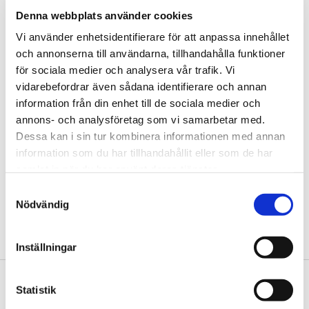
tiden finjusteras efter rådande behov och förutsättningar,
Denna webbplats använder cookies
vilket ger maximal effektivitet och energibesparing.
Vi använder enhetsidentifierare för att anpassa innehållet
och annonserna till användarna, tillhandahålla funktioner
Kan styras via Internet
för sociala medier och analysera vår trafik. Vi
vidarebefordrar även sådana identifierare och annan
Thermia Solid Eco kan utrustas med en online-funktion som
information från din enhet till de sociala medier och
gör att du på distans kan styra och övervaka din
annons- och analysföretag som vi samarbetar med.
fastighetsvärmepump via Internet och trådlös
Dessa kan i sin tur kombinera informationen med annan
kommunikation. Du får kontroll över pumpens alla
information som du har tillhandahållit eller som de har
inställningar som exempelvis larmhantering, drifthistorik och
samlat in när du har använt deras tjänster.
aktuella temperaturer, vilket underlättar vid driftoptimering,
support och service. Uppstår ett larm får du, alternativt din
Samtyckesval
installatör, automatiskt ett meddelande via sms eller e-mail.
Nödvändig
Denna produkt har utgått ur sortimentet
Inställningar
Begär offert
Statistik
Din närmsta Thermia-återförsäljare sätter ihop en offert utifrån