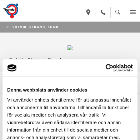
CURRENT:
SOLVIK, STRAND, SUND
Solvik, Strand, Sund
Denna produkt har utgått ur sortimentet
Denna webbplats använder cookies
Begär offert
Vi använder enhetsidentifierare för att anpassa innehållet
och annonserna till användarna, tillhandahålla funktioner
Din närmsta Thermia-återförsäljare sätter ihop en offert utifrån
för sociala medier och analysera vår trafik. Vi
dina förutsättningar.
vidarebefordrar även sådana identifierare och annan
information från din enhet till de sociala medier och
BEGÄR OFFERT
annons- och analysföretag som vi samarbetar med.