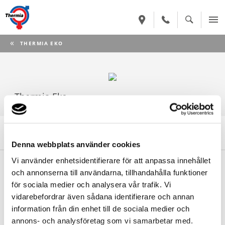
CURRENT:
THERMIA EKO
Thermia Eko
Denna produkt har utgått ur sortimentet
Denna webbplats använder cookies
Begär offert
Vi använder enhetsidentifierare för att anpassa innehållet
och annonserna till användarna, tillhandahålla funktioner
Din närmsta Thermia-återförsäljare sätter ihop en offert utifrån
för sociala medier och analysera vår trafik. Vi
dina förutsättningar.
vidarebefordrar även sådana identifierare och annan
information från din enhet till de sociala medier och
BEGÄR OFFERT
annons- och analysföretag som vi samarbetar med.