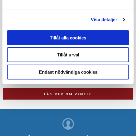
Thermia Ventec är en komplett lösning som ger dig värme,
Visa detaljer
varmvatten,
ventilation och värmeåtervinning i en och samma produkt.
Den är enkel
Tillåt alla cookies
att styra via den inbyggda touchdisplayen, lätt att underhålla
och levererar
Tillåt urval
rejält med varmvatten. Den smarta styrningen, där
husuppvärmning och
Endast nödvändiga cookies
varmvattenproduktion sker i separata system, ger en
kostnadseffektiv värmelösning.
LÄS MER OM VENTEC