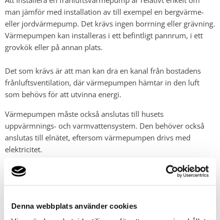
Att installera en frånluftsvärmepump är relativt enkelt om
man jämför med installation av till exempel en bergvärme-
eller jordvärmepump. Det krävs ingen borrning eller grävning.
Värmepumpen kan installeras i ett befintligt pannrum, i ett
grovkök eller på annan plats.
Det som krävs är att man kan dra en kanal från bostadens
frånluftsventilation, där värmepumpen hämtar in den luft
som behövs för att utvinna energi.
Värmepumpen måste också anslutas till husets
uppvärmnings- och varmvattensystem. Den behöver också
anslutas till elnätet, eftersom värmepumpen drivs med
elektricitet.
Att byta en frånluftsvärmepump är också relativt enkelt. Om
det suttit en frånluftsvärmepump i huset tidigare, så är det
Denna webbplats använder cookies
oftast bara att demontera den gamla och ansluta en ny.
Thermias värmepump
Ventec
är speciellt utformad för att