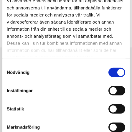
Vi använder enhetsidentifierare för att anpassa innehållet
göra bytet så enkelt och smidigt som möjligt.
och annonserna till användarna, tillhandahålla funktioner
för sociala medier och analysera vår trafik. Vi
För att få en uppfattning om arbetets omfattning, bör du
vidarebefordrar även sådana identifierare och annan
kontakta din lokala Thermia-återförsäljare som kan ge dig
information från din enhet till de sociala medier och
tips, råd och en offert på installationen.
annons- och analysföretag som vi samarbetar med.
Dessa kan i sin tur kombinera informationen med annan
information som du har tillhandahållit eller som de har
samlat in när du har använt deras tjänster.
Ventec - det perfekta valet för utbyte
Samtyckesval
Nödvändig
Thermias nya frånluftsvärmepump
Ventec
är speciellt
framtagen för dig
som ska byta ut en frånluftsvärmepump. Alla delar och
Inställningar
funktioner har
optimerats för att ge dig bästa möjliga funktion i ditt befintliga
Statistik
värmesystem.
Den smidiga konstruktionen gör den dessutom enkel att
placera
Marknadsföring
och installera vilket ger ett snabbt och kostnadseffektivt byte.