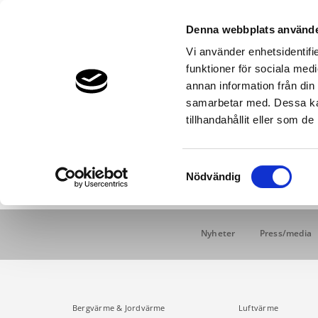
Denna webbplats använde
Vi använder enhetsidentifie
funktioner för sociala medi
Bergvärme & Jordvärme
Luftvärme
annan information från din
THERMIA.SE
NYHETER
CURRENT:
NY SNABBGUIDE: HUR DU STY
samarbetar med. Dessa kan
tillhandahållit eller som d
Ny snabbguide: Hur du styr din Au
Se vår film som beskriver hur du enkelt styr din lu
Samtyckesval
Nödvändig
Nyheter
Press/media
Bergvärme & Jordvärme
Luftvärme