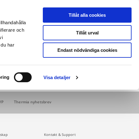
THERMIA ONLINE
|
PARTNERLOGIN
|
ENGLISH SITE
Tillåt alla cookies
illhandahålla
ifierare och
Kontakt & support
Tillåt urval
vi
 du har
Endast nödvändiga cookies
ring
Visa detaljer
VP
Thermia nyhetsbrev
skap
Kontakt & Support