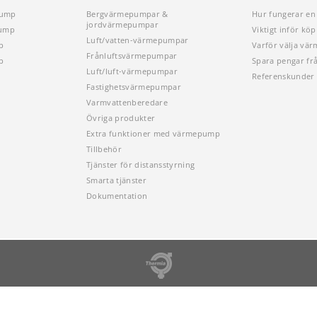
pump
Bergvärmepumpar &
Hur fungerar e
jordvärmepumpar
pump
Viktigt inför k
Luft/vatten-värmepumpar
p
Varför välja vä
Frånluftsvärmepumpar
p
Spara pengar fr
Luft/luft-värmepumpar
Referenskunder
Fastighetsvärmepumpar
Varmvattenberedare
Övriga produkter
Extra funktioner med värmepump
Tillbehör
Tjänster för distansstyrning
Smarta tjänster
Dokumentation