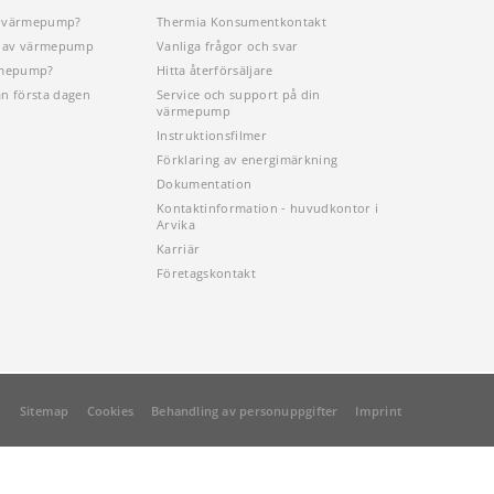
n värmepump?
Thermia Konsumentkontakt
öp av värmepump
Vanliga frågor och svar
rmepump?
Hitta återförsäljare
ån första dagen
Service och support på din
värmepump
Instruktionsfilmer
Förklaring av energimärkning
Dokumentation
Kontaktinformation - huvudkontor i
Arvika
Karriär
Företagskontakt
Sitemap
Cookies
Behandling av personuppgifter
Imprint