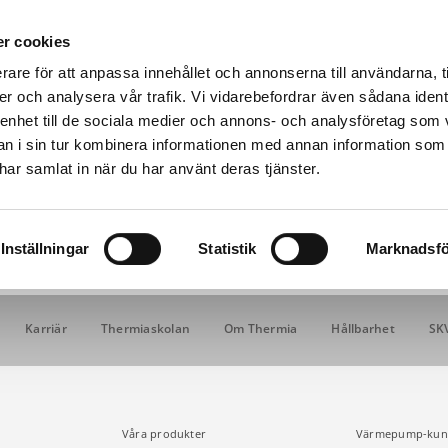
r cookies
rare för att anpassa innehållet och annonserna till användarna, t
er och analysera vår trafik. Vi vidarebefordrar även sådana ident
Värmepumpar & produkter
Kunskap
Fastighet
 enhet till de sociala medier och annons- och analysföretag som 
R DIN AURA MED FJÄRRKONTROLLEN
 i sin tur kombinera informationen med annan information som
e har samlat in när du har använt deras tjänster.
ra med fjärrkontrollen
ft/luft-värmepump Thermia Aura med fjärrkontrollen.
Inställningar
Statistik
Marknadsfö
Karriär
Thermiaskolan
Om Thermia
Hållbarhet
SK
Våra produkter
Värmepump-kun