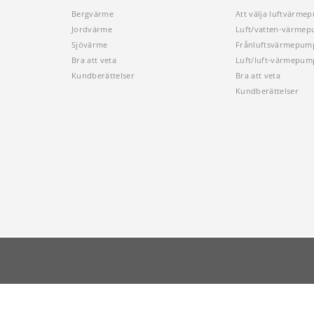
Bergvärme
Att välja luftvärme
Jordvärme
Luft/vatten-värme
Sjövärme
Frånluftsvärmepum
Bra att veta
Luft/luft-värmepum
Kundberättelser
Bra att veta
Kundberättelser