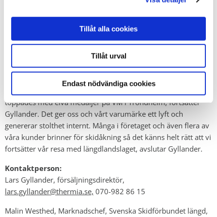
fortsatt förtroende att bidra till deras framgång så som de
stöttar oss mot våra mål. Det ska bli kul att ha dem med på
resan mot hemma-VM i Falun, säger Malin Westhed
Tillåt alla cookies
Marknadschef på Svenska Skidförbundet längd.
Tillåt urval
Samarbetet bygger stolthet internt i en organisation som gillar
skidåkning.
Endast nödvändiga cookies
– Längdlandslaget har haft ännu en fantastisk säsong som
toppades med elva medaljer på VM i Trondheim, fortsätter
Gyllander. Det ger oss och vårt varumärke ett lyft och
genererar stolthet internt. Många i företaget och även flera av
våra kunder brinner för skidåkning så det känns helt rätt att vi
fortsätter vår resa med längdlandslaget, avslutar Gyllander.
Kontaktperson:
Lars Gyllander, försäljningsdirektör,
lars.gyllander@thermia.se,
070-982 86 15
Malin Westhed, Marknadschef, Svenska Skidförbundet längd,