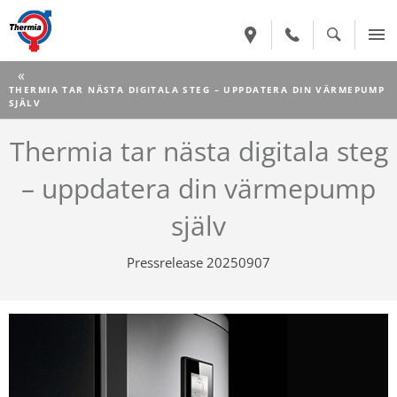
CURRENT:
THERMIA TAR NÄSTA DIGITALA STEG – UPPDATERA DIN VÄRMEPUMP
SJÄLV
Thermia tar nästa digitala steg
– uppdatera din värmepump
själv
Pressrelease 20250907