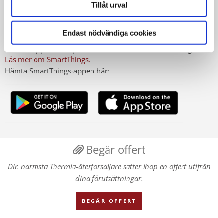
Tillåt urval
behöver kontrolleras samt möjlighet att röststyra
värmepumpen
Endast nödvändiga cookies
SmartThings användas av många ledande varumärken och du
kan se i appen vilka produkter och varumärken som ingår.
Läs mer om SmartThings.
Hämta SmartThings-appen här:
Begär offert
Din närmsta Thermia-återförsäljare sätter ihop en offert utifrån
dina förutsättningar.
BEGÄR OFFERT