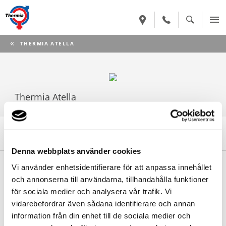
CURRENT:
THERMIA ATELLA
Thermia Atella
Denna produkt har utgått ur sortimentet
Denna webbplats använder cookies
Begär offert
Vi använder enhetsidentifierare för att anpassa innehållet
och annonserna till användarna, tillhandahålla funktioner
Din närmsta Thermia-återförsäljare sätter ihop en offert utifrån
för sociala medier och analysera vår trafik. Vi
dina förutsättningar.
vidarebefordrar även sådana identifierare och annan
information från din enhet till de sociala medier och
BEGÄR OFFERT