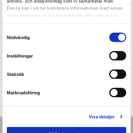
annons- och analysföretag som vi samarbetar med.
Dessa kan i sin tur kombinera informationen med annan
information som du har tillhandahållit eller som de har
PRODUKTEGENSKAPER:
samlat in när du har använt deras tjänster.
Samtyckesval
DOKUMENT
Nödvändig
Användarmanual (PDF)
Produktblad (PDF)
Inställningar
Boka ett hembesök
Statistik
Din närmsta Thermia-återförsäljare sätter ihop en offert utifrån
dina förutsättningar.
Marknadsföring
BOKA ETT HEMBESÖK
Visa detaljer
Nyheter
Press/media