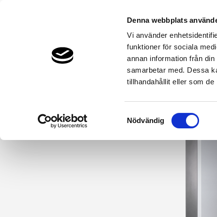
Denna webbplats använde
Vi använder enhetsidentifie
funktioner för sociala medi
Bergvärme & Jordvärme
Luftvärme
annan information från din
THERMIA.SE
VÄRMEPUMPAR & PRODUKTER
UTGÅNGN
samarbetar med. Dessa kan
tillhandahållit eller som d
Samtyckesval
Nödvändig