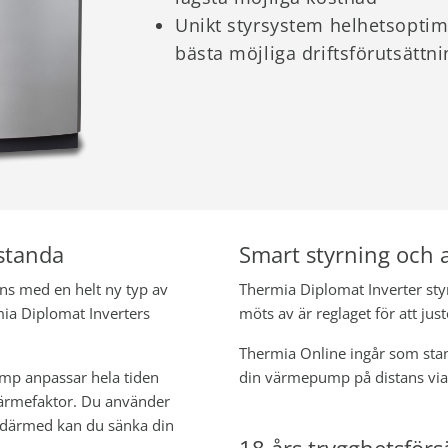
Unikt styrsystem helhetsoptim
bästa möjliga driftsförutsättn
standa
Smart styrning och 
ns med en helt ny typ av
Thermia Diplomat Inverter styr
mia Diplomat Inverters
möts av är reglaget för att ju
Thermia Online ingår som stand
mp anpassar hela tiden
din värmepump på distans via
svärmefaktor. Du använder
h därmed kan du sänka din