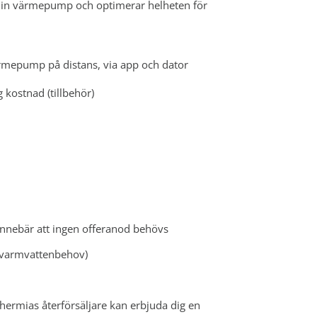
 din värmepump och optimerar helheten för
ärmepump på distans, via app och dator
g kostnad (tillbehör)
 innebär att ingen offeranod behövs
e varmvattenbehov)
 Thermias återförsäljare kan erbjuda dig en