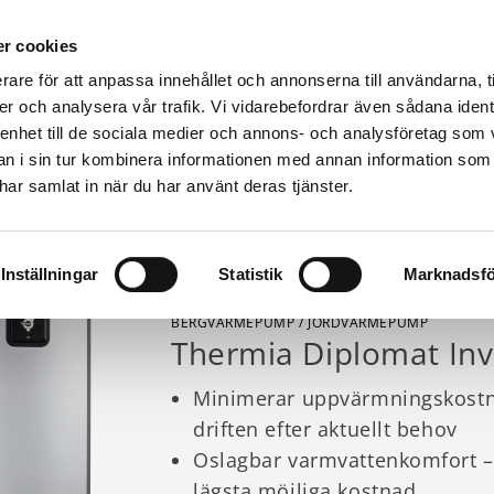
r cookies
rare för att anpassa innehållet och annonserna till användarna, t
er och analysera vår trafik. Vi vidarebefordrar även sådana ident
Värmepumpar & produkter
Kunskap
Fastighet
 enhet till de sociala medier och annons- och analysföretag som 
A MODELLER
CURRENT:
DIPLOMAT INVERTER
 i sin tur kombinera informationen med annan information som
e har samlat in när du har använt deras tjänster.
Inställningar
Statistik
Marknadsfö
BERGVÄRMEPUMP / JORDVÄRMEPUMP
Thermia Diplomat Inv
Minimerar uppvärmningskostn
driften efter aktuellt behov
Oslagbar varmvattenkomfort – al
lägsta möjliga kostnad