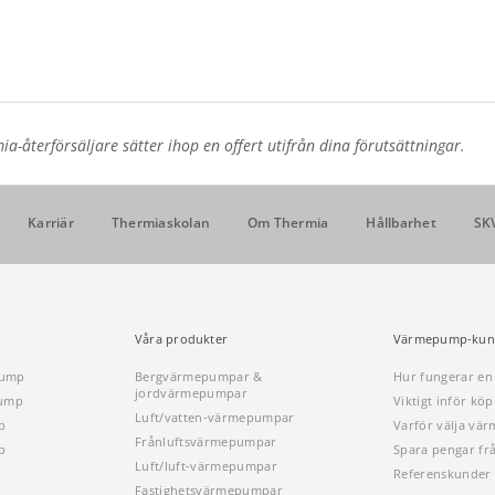
a-återförsäljare sätter ihop en offert utifrån dina förutsättningar.
Karriär
Thermiaskolan
Om Thermia
Hållbarhet
SK
Våra produkter
Värmepump-kun
pump
Bergvärmepumpar &
Hur fungerar e
jordvärmepumpar
pump
Viktigt inför k
Luft/vatten-värmepumpar
p
Varför välja vä
Frånluftsvärmepumpar
p
Spara pengar fr
Luft/luft-värmepumpar
Referenskunder
Fastighetsvärmepumpar