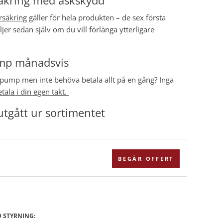
säkring med åskskydd
rsäkring
gäller för hela produkten – de sex första
jer sedan själv om du vill förlänga ytterligare
mp månadsvis
mepump men inte behöva betala allt på en gång? Inga
tala i din egen takt.
tgått ur sortimentet
BEGÄR OFFERT
 STYRNING: