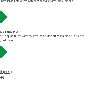
nstallerad i ett värmesystem som styrs via värmepumpens
N STYRNING:
r kopplad till ett värmesystem, samt utan att räkna med funktionen
glerdatorn.
l (PDF)
DF)