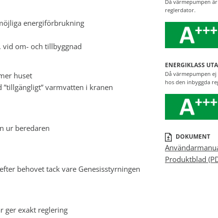
Då värmepumpen är i
reglerdator.
 möjliga energiförbrukning
 vid om- och tillbyggnad
ENERGIKLASS UTA
Då värmepumpen ej ä
mer huset
hos den inbyggda re
”tillgängligt” varmvatten i kranen
en ur beredaren
DOKUMENT
Användarmanua
Produktblad (P
fter behovet tack vare Genesisstyrningen
r ger exakt reglering