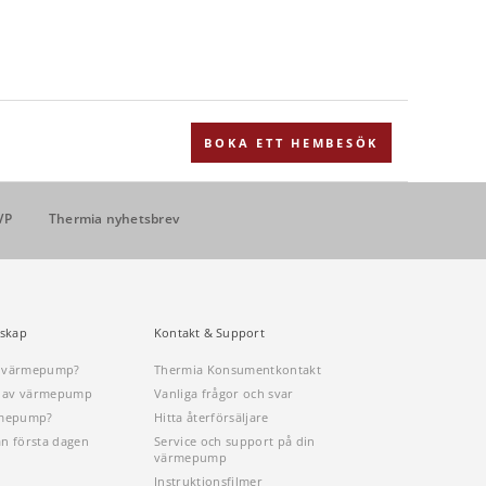
BOKA ETT HEMBESÖK
VP
Thermia nyhetsbrev
skap
Kontakt & Support
n värmepump?
Thermia Konsumentkontakt
öp av värmepump
Vanliga frågor och svar
rmepump?
Hitta återförsäljare
ån första dagen
Service och support på din
värmepump
Instruktionsfilmer