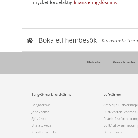
mycket fördelaktig
finansieringslösning.
Boka ett hembesök
Din närmsta Thermi
Nyheter
Press/media
Bergvärme & Jordvärme
Luftvärme
Bergvärme
Att välja luftvärme
Jordvärme
Luft/vatten-värme
Sjövärme
Frånluftsvärmepum
Bra att veta
Luft/luft-värmepum
Kundberättelser
Bra att veta