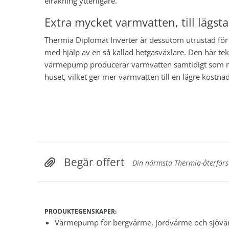
elräkning ytterligare.
Extra mycket varmvatten, till lägst
Thermia Diplomat Inverter är dessutom utrustad fö
med hjälp av en så kallad hetgasväxlare. Den här te
värmepump producerar varmvatten samtidigt som m
huset, vilket ger mer varmvatten till en lägre kostnad
Begär offert
Din närmsta Thermia-återförsäl
PRODUKTEGENSKAPER:
Värmepump för bergvärme, jordvärme och sjöv