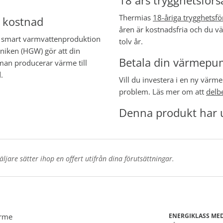
18 års trygghetsför
Thermias
18-åriga trygghetsfö
a kostnad
åren är kostnadsfria och du väl
r smart varmvattenproduktion
tolv år.
kniken (HGW) gör att din
Betala din värmepu
an producerar värme till
.
Vill du investera i en ny vär
problem. Läs mer om att
delbe
Denna produkt har u
jare sätter ihop en offert utifrån dina förutsättningar.
ärme
ENERGIKLASS MED