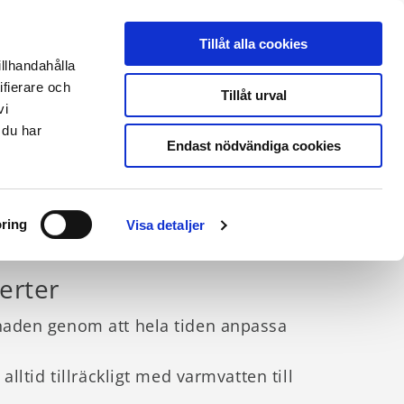
THERMIA ONLINE
|
PARTNERLOGIN
|
ENGLISH SITE
Tillåt alla cookies
illhandahålla
ifierare och
Kontakt & support
Tillåt urval
vi
 du har
Endast nödvändiga cookies
ring
Visa detaljer
erter
aden genom att hela tiden anpassa
ltid tillräckligt med varmvatten till