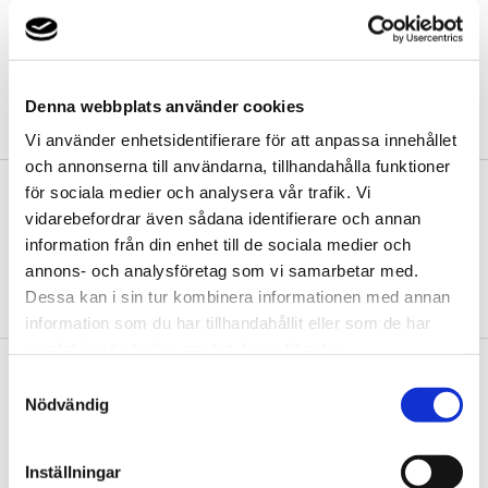
Vill du investera i en ny värmepump men inte behöva betala
allt på en gång? Inga problem. Läs mer om att
delbetala i din
egen takt.
Denna webbplats använder cookies
Denna produkt har utgått ur sortimentet
Vi använder enhetsidentifierare för att anpassa innehållet
och annonserna till användarna, tillhandahålla funktioner
Begär offert
för sociala medier och analysera vår trafik. Vi
vidarebefordrar även sådana identifierare och annan
Din närmsta Thermia-återförsäljare sätter ihop en offert utifrån
information från din enhet till de sociala medier och
dina förutsättningar.
annons- och analysföretag som vi samarbetar med.
Dessa kan i sin tur kombinera informationen med annan
BEGÄR OFFERT
information som du har tillhandahållit eller som de har
samlat in när du har använt deras tjänster.
Samtyckesval
PRODUKTEGENSKAPER:
Nödvändig
Värmepump för bergvärme, jordvärme och sjövärme
Finns i effektstorlekarna: 4 kW, 6 kW, 8 kW, 10 kW, 12 kW,
Inställningar