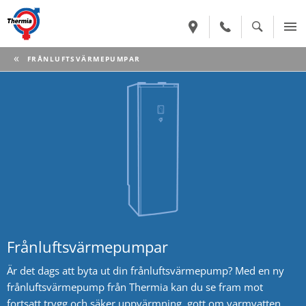
CURRENT:
FRÅNLUFTSVÄRMEPUMPAR
Frånluftsvärmepumpar
Är det dags att byta ut din frånluftsvärmepump? Med en ny
frånluftsvärmepump från Thermia kan du se fram mot
fortsatt trygg och säker uppvärmning, gott om varmvatten